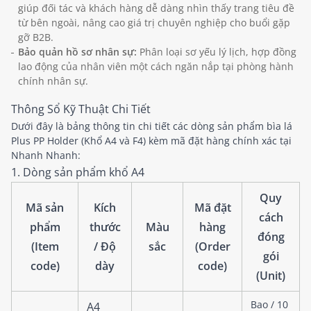
giúp đối tác và khách hàng dễ dàng nhìn thấy trang tiêu đề
từ bên ngoài, nâng cao giá trị chuyên nghiệp cho buổi gặp
gỡ B2B.
Bảo quản hồ sơ nhân sự:
Phân loại sơ yếu lý lịch, hợp đồng
lao động của nhân viên một cách ngăn nắp tại phòng hành
chính nhân sự.
Thông Sổ Kỹ Thuật Chi Tiết
Dưới đây là bảng thông tin chi tiết các dòng sản phẩm bìa lá
Plus PP Holder (Khổ A4 và F4) kèm mã đặt hàng chính xác tại
Nhanh Nhanh:
1. Dòng sản phẩm khổ A4
Quy
Mã sản
Kích
Mã đặt
cách
phẩm
thước
Màu
hàng
đóng
(Item
/ Độ
sắc
(Order
gói
code)
dày
code)
(Unit)
Bao / 10
A4