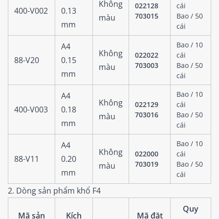
Không
022128
cái
400-V002
0.13
703015
Bao / 50
màu
mm
cái
Bao / 10
A4
Không
022022
cái
88-V20
0.15
703003
Bao / 50
màu
mm
cái
Bao / 10
A4
Không
022129
cái
400-V003
0.18
703016
Bao / 50
màu
mm
cái
Bao / 10
A4
Không
022000
cái
88-V11
0.20
703019
Bao / 50
màu
mm
cái
2. Dòng sản phẩm khổ F4
Quy
Mã sản
Kích
Mã đặt