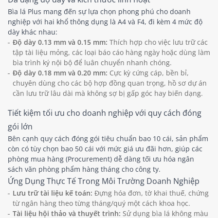
Bìa lá Plus mang đến sự lựa chọn phong phú cho doanh
nghiệp với hai khổ thông dụng là A4 và F4, đi kèm 4 mức độ
dày khác nhau:
Độ dày 0.13 mm và 0.15 mm:
Thích hợp cho việc lưu trữ các
tập tài liệu mỏng, các loại báo cáo hàng ngày hoặc dùng làm
bìa trình ký nội bộ để luân chuyển nhanh chóng.
Độ dày 0.18 mm và 0.20 mm:
Cực kỳ cứng cáp, bền bỉ,
chuyên dùng cho các bộ hợp đồng quan trọng, hồ sơ dự án
cần lưu trữ lâu dài mà không sợ bị gấp góc hay biến dạng.
Tiết kiệm tối ưu cho doanh nghiệp với quy cách đóng
gói lớn
Bên cạnh quy cách đóng gói tiêu chuẩn bao 10 cái, sản phẩm
còn có tùy chọn bao 50 cái với mức giá ưu đãi hơn, giúp các
phòng mua hàng (Procurement) dễ dàng tối ưu hóa ngân
sách văn phòng phẩm hàng tháng cho công ty.
Ứng Dụng Thực Tế Trong Môi Trường Doanh Nghiệp
Lưu trữ tài liệu kế toán:
Đựng hóa đơn, tờ khai thuế, chứng
từ ngân hàng theo từng tháng/quý một cách khoa học.
Tài liệu hội thảo và thuyết trình:
Sử dụng bìa lá không màu