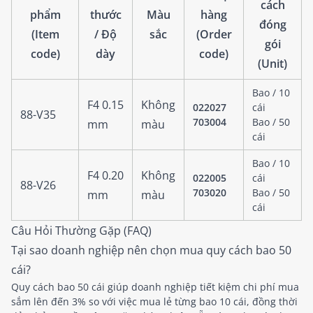
cách
phẩm
thước
Màu
hàng
đóng
(Item
/ Độ
sắc
(Order
gói
code)
dày
code)
(Unit)
Bao / 10
F4 0.15
Không
022027
cái
88-V35
703004
Bao / 50
mm
màu
cái
Bao / 10
F4 0.20
Không
022005
cái
88-V26
703020
Bao / 50
mm
màu
cái
Câu Hỏi Thường Gặp (FAQ)
Tại sao doanh nghiệp nên chọn mua quy cách bao 50
cái?
Quy cách bao 50 cái giúp doanh nghiệp tiết kiệm chi phí mua
sắm lên đến 3% so với việc mua lẻ từng bao 10 cái, đồng thời