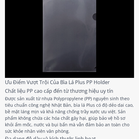
Ưu Điểm Vượt Trội Của Bìa Lá Plus PP Holder
Chất liệu PP cao cấp đến từ thương hiệu uy tín
Được sản xuất từ nhựa Polypropylene (PP) nguyên sinh theo
tiêu chuẩn công nghệ Nhật Bản, bìa lá Plus có độ dẻo dai cao,
bề mặt láng mịn và khả năng chống trầy xước ưu việt. Sản
phẩm không chứa các hóa chất gây hại, giúp bảo vệ hồ sơ
khỏi ẩm mốc, nước và bụi bẩn mà vẫn đảm bảo an toàn cho
sức khỏe nhân viên văn phòng.
Đa dạng độ dày và kích thước linh hoạt