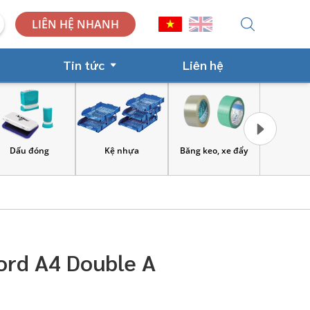
LIÊN HỆ NHANH
Tin tức
Liên hệ
Dấu đóng
Kệ nhựa
Băng keo, xe đẩy
Công cụ và
lao 
ord A4 Double A