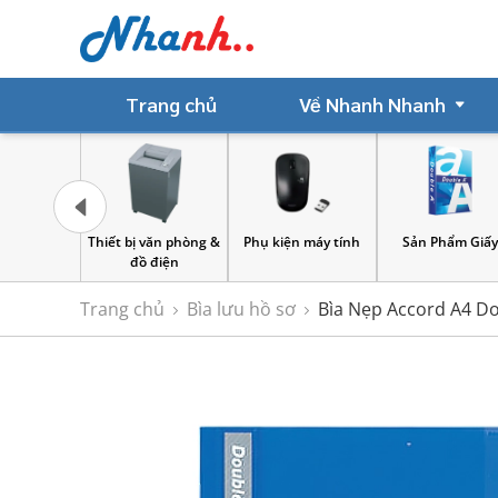
Trang chủ
Về Nhanh Nhanh
 châm
Thiết bị văn phòng &
Phụ kiện máy tính
Sản Phẩm Giấ
đồ điện
Trang chủ
Bìa lưu hồ sơ
Bìa Nẹp Accord A4 D