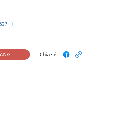
537
HÀNG
Chia sẻ