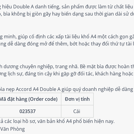
g hiệu Double A danh tiếng, sản phẩm được làm từ chất liệ
, bìa không bị giòn gãy hay biến dạng sau thời gian dài sử d
 minh, giúp cố định các xấp tài liệu khổ A4 một cách gọn 
g dễ dàng đóng mở để thêm, bớt hoặc thay đổi thứ tự tài liệ
 dương chuyên nghiệp, trang nhã. Bề mặt bìa được hoàn thi
 lịch sự, đáng tin cậy khi gặp gỡ đối tác, khách hàng hoặc 
m bìa nẹp Accord A4 Double A giúp quý doanh nghiệp dễ dà
Mã đặt hàng (Order code)
Đơn vị tính
023537
Cái
 các loại hồ sơ, văn bản khổ A4 phổ biến hiện nay.
 Văn Phòng