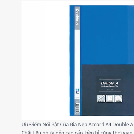
Ưu Điểm Nổi Bật Của Bìa Nẹp Accord A4 Double A
Chất liệu nhựa dẻo cao cấp, bền bỉ cùng thời gian