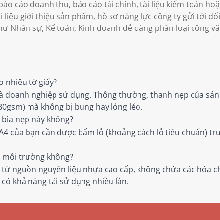
báo cáo doanh thu, báo cáo tài chính, tài liệu kiểm toán hoặ
 liệu giới thiệu sản phẩm, hồ sơ năng lực công ty gửi tới đố
ư Nhân sự, Kế toán, Kinh doanh dễ dàng phân loại công vă
o nhiêu tờ giấy?
mà doanh nghiệp sử dụng. Thông thường, thanh nẹp của sản
 80gsm) mà không bị bung hay lỏng lẻo.
g bìa nẹp này không?
 A4 của bạn cần được bấm lỗ (khoảng cách lỗ tiêu chuẩn) trư
ới môi trường không?
từ nguồn nguyên liệu nhựa cao cấp, không chứa các hóa ch
có khả năng tái sử dụng nhiều lần.