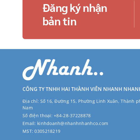
Đăng ký nhận
bản tin
CÔNG TY TNHH HAI THÀNH VIÊN NHANH NHAN
Địa chỉ:
Số 16, Đường 15, Phường Linh Xuân, Thành ph
Nam
Số điện thoại:
+84-28-37228878
Email:
kinhdoanh@nhanhnhanhco.com
MST:
0305218219