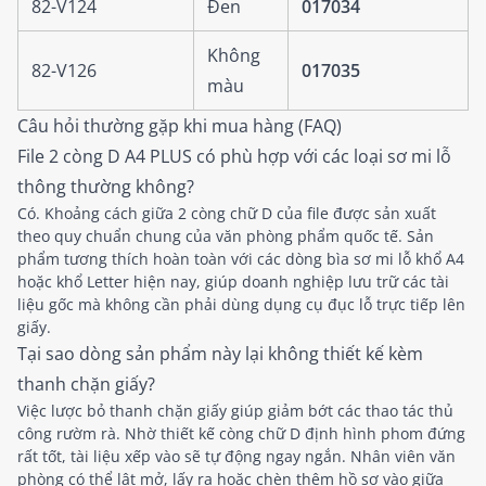
82-V124
Đen
017034
Không
82-V126
017035
màu
Câu hỏi thường gặp khi mua hàng (FAQ)
File 2 còng D A4 PLUS có phù hợp với các loại sơ mi lỗ
thông thường không?
Có. Khoảng cách giữa 2 còng chữ D của file được sản xuất
theo quy chuẩn chung của văn phòng phẩm quốc tế. Sản
phẩm tương thích hoàn toàn với các dòng bìa sơ mi lỗ khổ A4
hoặc khổ Letter hiện nay, giúp doanh nghiệp lưu trữ các tài
liệu gốc mà không cần phải dùng dụng cụ đục lỗ trực tiếp lên
giấy.
Tại sao dòng sản phẩm này lại không thiết kế kèm
thanh chặn giấy?
Việc lược bỏ thanh chặn giấy giúp giảm bớt các thao tác thủ
công rườm rà. Nhờ thiết kế còng chữ D định hình phom đứng
rất tốt, tài liệu xếp vào sẽ tự động ngay ngắn. Nhân viên văn
phòng có thể lật mở, lấy ra hoặc chèn thêm hồ sơ vào giữa