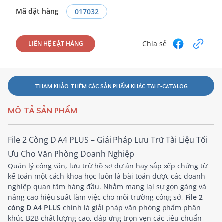
Mã đặt hàng
017032
Chia sẻ
LIÊN HỆ ĐẶT HÀNG
THAM KHẢO THÊM CÁC SẢN PHẨM KHÁC TẠI E-CATALOG
MÔ TẢ SẢN PHẨM
File 2 Còng D A4 PLUS – Giải Pháp Lưu Trữ Tài Liệu Tối
Ưu Cho Văn Phòng Doanh Nghiệp
Quản lý công văn, lưu trữ hồ sơ dự án hay sắp xếp chứng từ
kế toán một cách khoa học luôn là bài toán được các doanh
nghiệp quan tâm hàng đầu. Nhằm mang lại sự gọn gàng và
nâng cao hiệu suất làm việc cho môi trường công sở,
File 2
còng D A4 PLUS
chính là giải pháp văn phòng phẩm phân
khúc B2B chất lượng cao, đáp ứng trọn vẹn các tiêu chuẩn