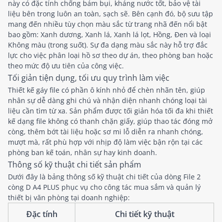
này có đặc tính chống bám bụi, kháng nước tốt, bảo vệ tài
liệu bên trong luôn an toàn, sạch sẽ. Bên cạnh đó, bộ sưu tập
mang đến nhiều tùy chọn màu sắc từ trang nhã đến nổi bật
bao gồm: Xanh dương, Xanh lá, Xanh lá lọt, Hồng, Đen và loại
Không màu (trong suốt). Sự đa dạng màu sắc này hỗ trợ đắc
lực cho việc phân loại hồ sơ theo dự án, theo phòng ban hoặc
theo mức độ ưu tiên của công việc.
Tối giản tiện dụng, tối ưu quy trình làm việc
Thiết kế gáy file có phần ô kính nhỏ để chèn nhãn tên, giúp
nhân sự dễ dàng ghi chú và nhận diện nhanh chóng loại tài
liệu cần tìm từ xa. Sản phẩm được tối giản hóa tối đa khi thiết
kế dạng file không có thanh chặn giấy, giúp thao tác đóng mở
còng, thêm bớt tài liệu hoặc sơ mi lỗ diễn ra nhanh chóng,
mượt mà, rất phù hợp với nhịp độ làm việc bận rộn tại các
phòng ban kế toán, nhân sự hay kinh doanh.
Thông số kỹ thuật chi tiết sản phẩm
Dưới đây là bảng thông số kỹ thuật chi tiết của dòng File 2
còng D A4 PLUS phục vụ cho công tác mua sắm và quản lý
thiết bị văn phòng tại doanh nghiệp:
Đặc tính
Chi tiết kỹ thuật