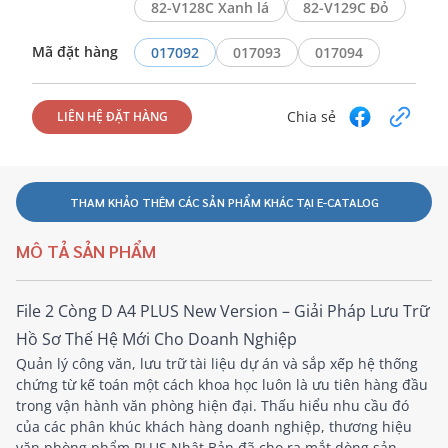
82-V128C Xanh lá
82-V129C Đỏ
Mã đặt hàng
017092
017093
017094
Chia sẻ
LIÊN HỆ ĐẶT HÀNG
THAM KHẢO THÊM CÁC SẢN PHẨM KHÁC TẠI E-CATALOG
MÔ TẢ SẢN PHẨM
File 2 Còng D A4 PLUS New Version – Giải Pháp Lưu Trữ
Hồ Sơ Thế Hệ Mới Cho Doanh Nghiệp
Quản lý công văn, lưu trữ tài liệu dự án và sắp xếp hệ thống
chứng từ kế toán một cách khoa học luôn là ưu tiên hàng đầu
trong vận hành văn phòng hiện đại. Thấu hiểu nhu cầu đó
của các phân khúc khách hàng doanh nghiệp, thương hiệu
văn phòng phẩm PLUS Nhật Bản đã cho ra mắt dòng sản