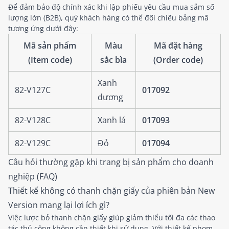
Để đảm bảo độ chính xác khi lập phiếu yêu cầu mua sắm số
lượng lớn (B2B), quý khách hàng có thể đối chiếu bảng mã
tương ứng dưới đây:
Mã sản phẩm
Màu
Mã đặt hàng
(Item code)
sắc bìa
(Order code)
Xanh
82-V127C
017092
dương
82-V128C
Xanh lá
017093
82-V129C
Đỏ
017094
Câu hỏi thường gặp khi trang bị sản phẩm cho doanh
nghiệp (FAQ)
Thiết kế không có thanh chặn giấy của phiên bản New
Version mang lại lợi ích gì?
Việc lược bỏ thanh chặn giấy giúp giảm thiểu tối đa các thao
tác thủ công không cần thiết khi sử dụng. Với thiết kế phom