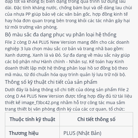
đập tốt và không bị biến dạng trong quá trình sử dụng lâu
dài. Đặc tính kháng nước, chống bám bụi và dễ dàng lau chùi
của nhựa PP giúp bảo vệ các văn bản gốc, hợp đồng kinh tế
hay hóa đơn quan trọng bên trong khỏi các tác nhân gây hại
từ môi trường văn phòng.
Bộ màu sắc đa dạng phục vụ phân loại hệ thống
File 2 còng D A4 PLUS New Version mang đến cho các doanh
nghiệp 3 lựa chọn màu sắc cơ bản và trang nhã bao gồm:
Xanh dương, Xanh lá và Đỏ. Sự đa dạng về màu sắc này giúp
các bộ phận như Hành chính - Nhân sự, Kế toán hay Kinh
doanh thiết lập một hệ thống phân loại hồ sơ đồng bộ theo
mã màu, từ đó chuẩn hóa quy trình quản lý lưu trữ nội bộ.
Thông số kỹ thuật chi tiết của sản phẩm
Dưới đây là bảng thông số chi tiết của dòng sản phẩm File 2
còng D A4 PLUS New Version được tổng hợp đầy đủ từ tài liệu
thiết kế image_f3bc42.png nhằm hỗ trợ công tác mua sắm
trang thiết bị văn phòng định kỳ của các cơ quan, tổ chức:
Thuộc tính kỹ thuật
Chi tiết thông số
Thương hiệu
PLUS (Nhật Bản)