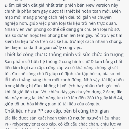
Điểm cải tiến đắt giá nhất trên phiên bản New Version này
chính là phần tem gáy được tái thiết kế hoàn toàn mới. Diện
mạo mới mang phong cách hiện đại, tối giản và chuyên
nghiệp hơn, giúp việc phân loại tài liệu trở nên trực quan.
Nhân viên văn phòng có thể dễ dàng ghi chú tên loại hồ sơ,
mã số dự án hoặc tên phòng ban lên tem gáy, hỗ trợ việc tìm
kiếm tài liệu từ xa trên các kệ lưu trữ một cách nhanh chóng,
tiết kiệm tối đa thời gian xử lý công việc.
Thiết kế còng chữ D thông minh với sức chứa ấn tượng
Sản phẩm sở hữu hệ thống 2 còng hình chữ D làm bằng chất
liệu kim loại cao cấp, cứng cáp và có khả năng chống gỉ sét
tốt. Cơ chế còng chữ D giúp cố định các tập hồ sơ, bìa sơ mi
lỗ luôn thẳng hàng theo một cạnh đứng. Nhờ vậy, tài liệu bên
trong không bị đùn, không bị xô lệch hay nhăn rách góc mỗi
khi lật giở liên tục. Với chiều dày gáy chuyên dụng 2.6cm, file
bìa này mang lại khả năng lưu trữ lên đến 280 tờ giấy khổ A4,
giúp tối ưu hóa không gian tủ tài liệu của công ty.
Chất liệu nhựa PP cao cấp, bền bỉ cùng thời gian
Bìa file được sản xuất hoàn toàn từ nguồn nguyên liệu nhựa
PP (Polypropylene) cao cấp, có kết cấu chắc chắn, chịu lực va