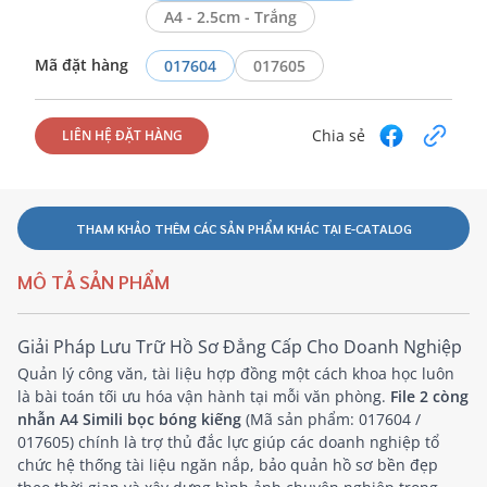
A4 - 2.5cm - Trắng
Mã đặt hàng
017604
017605
Chia sẻ
LIÊN HỆ ĐẶT HÀNG
THAM KHẢO THÊM CÁC SẢN PHẨM KHÁC TẠI E-CATALOG
MÔ TẢ SẢN PHẨM
Giải Pháp Lưu Trữ Hồ Sơ Đẳng Cấp Cho Doanh Nghiệp
Quản lý công văn, tài liệu hợp đồng một cách khoa học luôn
là bài toán tối ưu hóa vận hành tại mỗi văn phòng.
File 2 còng
nhẫn A4 Simili bọc bóng kiếng
(Mã sản phẩm: 017604 /
017605) chính là trợ thủ đắc lực giúp các doanh nghiệp tổ
chức hệ thống tài liệu ngăn nắp, bảo quản hồ sơ bền đẹp