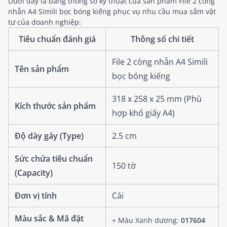
Dưới đây là bảng thông số kỹ thuật của sản phẩm File 2 còng
nhẫn A4 Simili bọc bóng kiếng phục vụ nhu cầu mua sắm vật
tư của doanh nghiệp:
Tiêu chuẩn đánh giá
Thông số chi tiết
File 2 còng nhẫn A4 Simili
Tên sản phẩm
bọc bóng kiếng
318 x 258 x 25 mm (Phù
Kích thước sản phẩm
hợp khổ giấy A4)
Độ dày gáy (Type)
2.5 cm
Sức chứa tiêu chuẩn
150 tờ
(Capacity)
Đơn vị tính
Cái
Màu sắc & Mã đặt
+ Màu Xanh dương:
017604