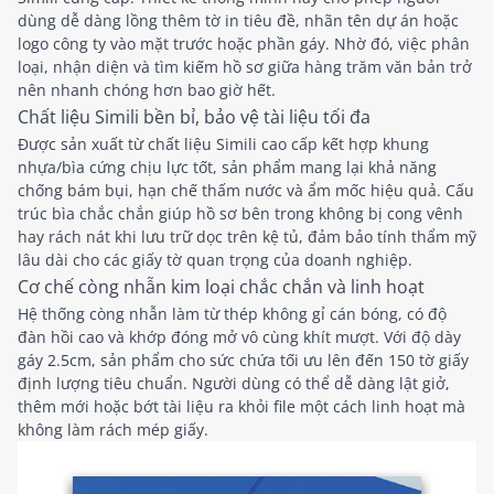
dùng dễ dàng lồng thêm tờ in tiêu đề, nhãn tên dự án hoặc
logo công ty vào mặt trước hoặc phần gáy. Nhờ đó, việc phân
loại, nhận diện và tìm kiếm hồ sơ giữa hàng trăm văn bản trở
nên nhanh chóng hơn bao giờ hết.
Chất liệu Simili bền bỉ, bảo vệ tài liệu tối đa
Được sản xuất từ chất liệu Simili cao cấp kết hợp khung
nhựa/bìa cứng chịu lực tốt, sản phẩm mang lại khả năng
chống bám bụi, hạn chế thấm nước và ẩm mốc hiệu quả. Cấu
trúc bìa chắc chắn giúp hồ sơ bên trong không bị cong vênh
hay rách nát khi lưu trữ dọc trên kệ tủ, đảm bảo tính thẩm mỹ
lâu dài cho các giấy tờ quan trọng của doanh nghiệp.
Cơ chế còng nhẫn kim loại chắc chắn và linh hoạt
Hệ thống còng nhẫn làm từ thép không gỉ cán bóng, có độ
đàn hồi cao và khớp đóng mở vô cùng khít mượt. Với độ dày
gáy 2.5cm, sản phẩm cho sức chứa tối ưu lên đến 150 tờ giấy
định lượng tiêu chuẩn. Người dùng có thể dễ dàng lật giở,
thêm mới hoặc bớt tài liệu ra khỏi file một cách linh hoạt mà
không làm rách mép giấy.