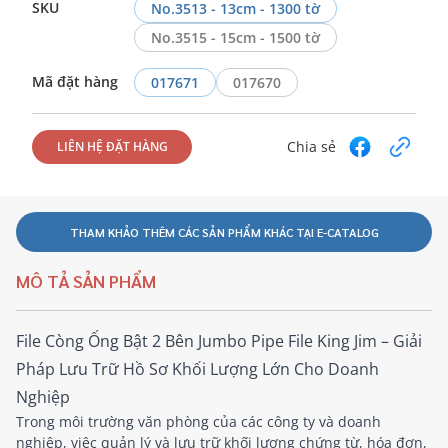
SKU
No.3513 - 13cm - 1300 tờ
No.3515 - 15cm - 1500 tờ
Mã đặt hàng
017671
017670
Chia sẻ
LIÊN HỆ ĐẶT HÀNG
THAM KHẢO THÊM CÁC SẢN PHẨM KHÁC TẠI E-CATALOG
MÔ TẢ SẢN PHẨM
File Còng Ống Bật 2 Bên Jumbo Pipe File King Jim – Giải
Pháp Lưu Trữ Hồ Sơ Khối Lượng Lớn Cho Doanh
Nghiệp
Trong môi trường văn phòng của các công ty và doanh
nghiệp, việc quản lý và lưu trữ khối lượng chứng từ, hóa đơn,