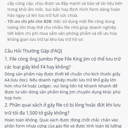
cấp cứng cáp, chịu được va đập mạnh và bảo vệ tài liệu bên
trong khỏi ẩm mốc, bụi bẩn hay định hình form dáng hoàn
hảo ngay cả khi lưu trữ full sức chứa.
Tối ưu chi phí cho B2B:
Việc sử dụng một file còng dung
lượng lớn thay thế cho nhiều file nhỏ giúp doanh nghiệp
tiết kiệm chi phí mua sắm văn phòng phẩm và tối ưu hóa
không gian lưu trữ tại kho lưu trữ hồ sơ.
Câu Hỏi Thường Gặp (FAQ)
1. File còng ống Jumbo Pipe File King Jim có thể lưu trữ
các loại giấy khổ F4 hay không?
Dòng sản phẩm này được thiết kế chuẩn cho kích thước giấy
A4 (lưu dọc). Nếu doanh nghiệp muốn lưu trữ khổ giấy lớn
hơn như F4 hoặc Ledger, vui lòng liên hệ Nhanh Nhanh để
được tư vấn dòng sản phẩm King Jim chuyên dụng khác phù
hợp hơn.
2. Phần quai xách ở gáy file có bị lỏng hoặc đứt khi lưu
trữ tối đa 1,500 tờ giấy không?
Hoàn toàn không. Quai xách được đóng chốt chắc chắn vào
phần form nhựa cứng của gáy file và được tính toán kỹ lưỡng