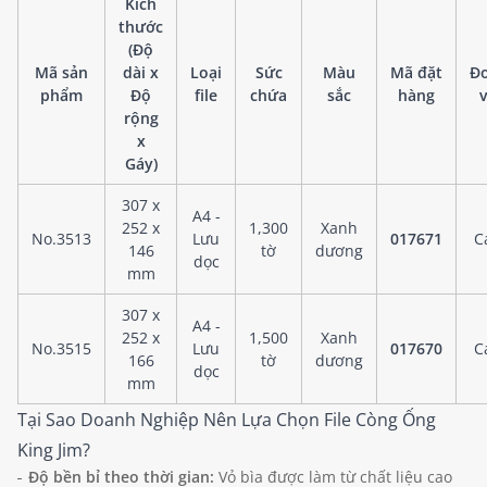
Kích
thước
(Độ
Mã sản
dài x
Loại
Sức
Màu
Mã đặt
Đ
phẩm
Độ
file
chứa
sắc
hàng
v
rộng
x
Gáy)
307 x
A4 -
252 x
1,300
Xanh
No.3513
Lưu
017671
C
146
tờ
dương
dọc
mm
307 x
A4 -
252 x
1,500
Xanh
No.3515
Lưu
017670
C
166
tờ
dương
dọc
mm
Tại Sao Doanh Nghiệp Nên Lựa Chọn File Còng Ống
King Jim?
Độ bền bỉ theo thời gian:
Vỏ bìa được làm từ chất liệu cao