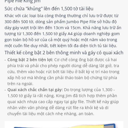
Pipe File King Jim
Sức chứa "khủng" lên đến 1,500 tờ tài liệu
Khác với các loại bìa còng thông thường chỉ lưu trữ được từ
300 đến 500 tờ, dòng sản phẩm Jumbo Pipe File sở hữu độ
dày gáy vượt trội lên đến 13cm và 15cm. Khả năng lưu trữ ấn
tượng từ 1,300 đến 1,500 tờ giấy A4 giúp doanh nghiệp gom
gọn toàn bộ hồ sơ của cả một quý hoặc một năm vào trong
một cuốn file duy nhất, tiết kiệm tối đa diện tích tủ tài liệu.
Thiết kế còng bật 2 bên thông minh và gáy có quai xách
Còng bật 2 bên tiện lợi:
Cơ chế còng ống bật được cả hai
phía trái và phải cho phép người dùng dễ dàng lật giở, tra
cứu, thêm vào hoặc rút bớt tài liệu ở bất kỳ vị trí nào trong
xấp hồ sơ mà không cần phải tháo toàn bộ chứng từ phía
trên ra ngoài.
Quai xách chắc chắn tại gáy:
Do trọng lượng của 1,300 -
1,500 tờ giấy là rất nặng, King Jim đã tích hợp thêm phần
quai xách nhựa cao cấp ngay tại gáy file. Thiết kế này giúp
nhân viên văn phòng dễ dàng rút file ra khỏi kệ và di
chuyển tài liệu một cách nhẹ nhàng, an toàn.