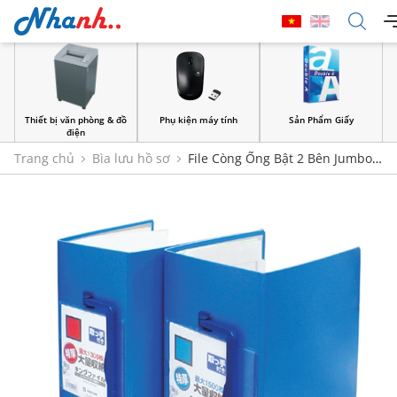
Thiết bị văn phòng & đồ
Phụ kiện máy tính
Sản Phẩm Giấy
điện
Trang chủ
Bìa lưu hồ sơ
File Còng Ống Bật 2 Bên Jumbo
Pipe File King Jim