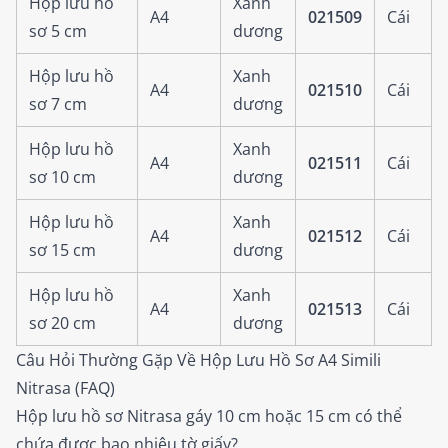
Hộp lưu hồ
Xanh
A4
021509
Cái
sơ 5 cm
dương
Hộp lưu hồ
Xanh
A4
021510
Cái
sơ 7 cm
dương
Hộp lưu hồ
Xanh
A4
021511
Cái
sơ 10 cm
dương
Hộp lưu hồ
Xanh
A4
021512
Cái
sơ 15 cm
dương
Hộp lưu hồ
Xanh
A4
021513
Cái
sơ 20 cm
dương
Câu Hỏi Thường Gặp Về Hộp Lưu Hồ Sơ A4 Simili
Nitrasa (FAQ)
Hộp lưu hồ sơ Nitrasa gáy 10 cm hoặc 15 cm có thể
chứa được bao nhiêu tờ giấy?