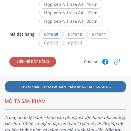
Hộp xếp Nitrasa A4 - 10cm
Hộp xếp Nitrasa A4 - 15cm
Hộp xếp Nitrasa A4 - 20cm
Mã đặt hàng
021509
021510
021511
021512
021513
Chia sẻ
LIÊN HỆ ĐẶT HÀNG
THAM KHẢO THÊM CÁC SẢN PHẨM KHÁC TẠI E-CATALOG
MÔ TẢ SẢN PHẨM
Trong quản lý hành chính văn phòng và vận hành nhà xưởng,
việc lưu trữ hồ sơ ngăn nắp, an toàn là yếu tố cốt lõi giúp tối
ưu hóa không gian và nâng cao hiệu suất làm việc.
Hộp lưu