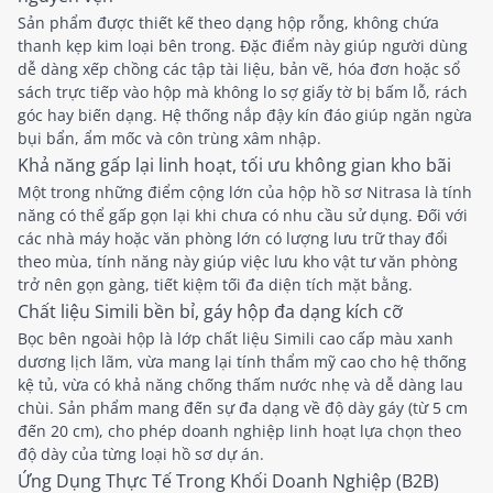
Sản phẩm được thiết kế theo dạng hộp rỗng, không chứa
thanh kẹp kim loại bên trong. Đặc điểm này giúp người dùng
dễ dàng xếp chồng các tập tài liệu, bản vẽ, hóa đơn hoặc sổ
sách trực tiếp vào hộp mà không lo sợ giấy tờ bị bấm lỗ, rách
góc hay biến dạng. Hệ thống nắp đậy kín đáo giúp ngăn ngừa
bụi bẩn, ẩm mốc và côn trùng xâm nhập.
Khả năng gấp lại linh hoạt, tối ưu không gian kho bãi
Một trong những điểm cộng lớn của hộp hồ sơ Nitrasa là tính
năng có thể gấp gọn lại khi chưa có nhu cầu sử dụng. Đối với
các nhà máy hoặc văn phòng lớn có lượng lưu trữ thay đổi
theo mùa, tính năng này giúp việc lưu kho vật tư văn phòng
trở nên gọn gàng, tiết kiệm tối đa diện tích mặt bằng.
Chất liệu Simili bền bỉ, gáy hộp đa dạng kích cỡ
Bọc bên ngoài hộp là lớp chất liệu Simili cao cấp màu xanh
dương lịch lãm, vừa mang lại tính thẩm mỹ cao cho hệ thống
kệ tủ, vừa có khả năng chống thấm nước nhẹ và dễ dàng lau
chùi. Sản phẩm mang đến sự đa dạng về độ dày gáy (từ 5 cm
đến 20 cm), cho phép doanh nghiệp linh hoạt lựa chọn theo
độ dày của từng loại hồ sơ dự án.
Ứng Dụng Thực Tế Trong Khối Doanh Nghiệp (B2B)