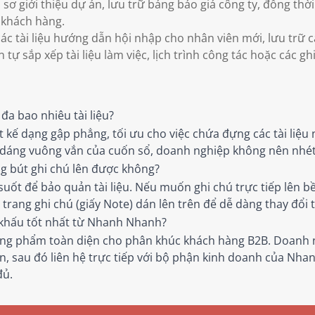
sơ giới thiệu dự án, lưu trữ bảng báo giá công ty, đồng th
ỡ khách hàng.
các tài liệu hướng dẫn hội nhập cho nhân viên mới, lưu trữ
tự sắp xếp tài liệu làm việc, lịch trình công tác hoặc các 
đa bao nhiêu tài liệu?
 kế dạng gập phẳng, tối ưu cho việc chứa đựng các tài liệu 
áng vuông vắn của cuốn sổ, doanh nghiệp không nên nhét cá
ằng bút ghi chú lên được không?
uốt để bảo quản tài liệu. Nếu muốn ghi chú trực tiếp lên bề
rang ghi chú (giấy Note) dán lên trên để dễ dàng thay đổi th
 khấu tốt nhất từ Nhanh Nhanh?
ng phẩm toàn diện cho phân khúc khách hàng B2B. Doanh n
 sau đó liên hệ trực tiếp với bộ phận kinh doanh của Nha
đủ.