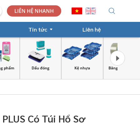
LIÊN HỆ NHANH
Tin tức
Liên hệ
Dấu đóng
Kệ nhựa
Băng keo, xe đẩy
Công cụ và
lao 
4 PLUS Có Túi Hồ Sơ