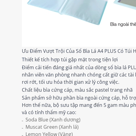
Ưu Điểm Vượt Trội Của Sổ Bìa Lá A4 PLUS Có Túi 
Thiết kế tích hợp túi gập mặt trong tiện lợi
Điểm cải tiến đáng giá nhất của dòng sổ bìa lá PL
nhân viên văn phòng nhanh chóng cất giữ các tài 
rơi rớt, tối ưu hóa thời gian xử lý công việc.
Chất liệu bìa cứng cáp, màu sắc pastel trang nhã
Sản phẩm sở hữu phần bìa ngoài cứng cáp, hỗ trợ 
Hơn thế nữa, bộ sưu tập mang đến 5 gam màu phon
và có tính thẩm mỹ cao:
Soda Blue (Xanh dương)
Muscat Green (Xanh lá)
Lemon Yellow (Vàng)