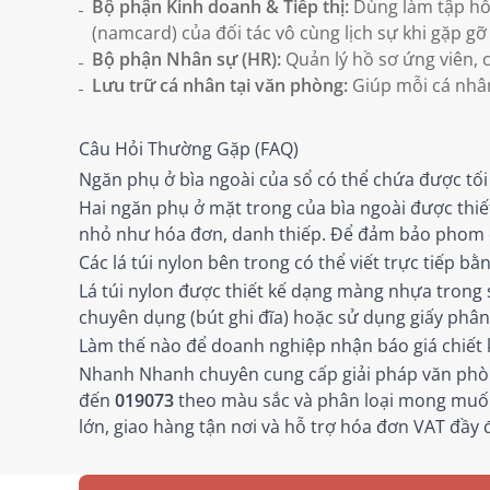
Bộ phận Kinh doanh & Tiếp thị:
Dùng làm tập hồ 
(namcard) của đối tác vô cùng lịch sự khi gặp g
Bộ phận Nhân sự (HR):
Quản lý hồ sơ ứng viên, 
Lưu trữ cá nhân tại văn phòng:
Giúp mỗi cá nhân 
Câu Hỏi Thường Gặp (FAQ)
Ngăn phụ ở bìa ngoài của sổ có thể chứa được tối 
Hai ngăn phụ ở mặt trong của bìa ngoài được thiết
nhỏ như hóa đơn, danh thiếp. Để đảm bảo phom d
Các lá túi nylon bên trong có thể viết trực tiếp b
Lá túi nylon được thiết kế dạng màng nhựa trong s
chuyên dụng (bút ghi đĩa) hoặc sử dụng giấy phân t
Làm thế nào để doanh nghiệp nhận báo giá chiết
Nhanh Nhanh chuyên cung cấp giải pháp văn phò
đến
019073
theo màu sắc và phân loại mong muốn,
lớn, giao hàng tận nơi và hỗ trợ hóa đơn VAT đầy 