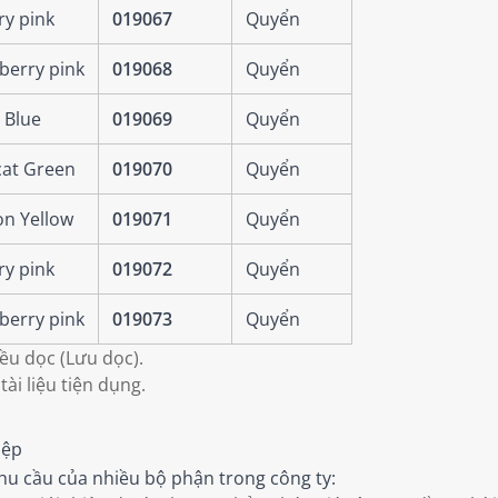
ry pink
019067
Quyển
berry pink
019068
Quyển
 Blue
019069
Quyển
at Green
019070
Quyển
n Yellow
019071
Quyển
ry pink
019072
Quyển
berry pink
019073
Quyển
iều dọc (Lưu dọc).
ài liệu tiện dụng.
iệp
nhu cầu của nhiều bộ phận trong công ty: