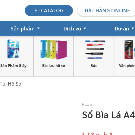
E - CATALOG
ĐẶT HÀNG ONLINE
Sản phẩm
Dịch vụ
Dự án
y
Bìa lưu hồ sơ
Bút
Văn phòng phẩm
 Túi Hồ Sơ
PLUS
Sổ Bìa Lá A