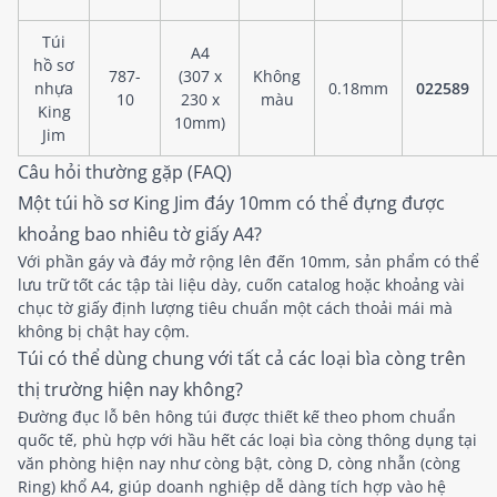
Túi
A4
hồ sơ
787-
(307 x
Không
nhựa
0.18mm
022589
10
230 x
màu
King
10mm)
Jim
Câu hỏi thường gặp (FAQ)
Một túi hồ sơ King Jim đáy 10mm có thể đựng được
khoảng bao nhiêu tờ giấy A4?
Với phần gáy và đáy mở rộng lên đến 10mm, sản phẩm có thể
lưu trữ tốt các tập tài liệu dày, cuốn catalog hoặc khoảng vài
chục tờ giấy định lượng tiêu chuẩn một cách thoải mái mà
không bị chật hay cộm.
Túi có thể dùng chung với tất cả các loại bìa còng trên
thị trường hiện nay không?
Đường đục lỗ bên hông túi được thiết kế theo phom chuẩn
quốc tế, phù hợp với hầu hết các loại bìa còng thông dụng tại
văn phòng hiện nay như còng bật, còng D, còng nhẫn (còng
Ring) khổ A4, giúp doanh nghiệp dễ dàng tích hợp vào hệ