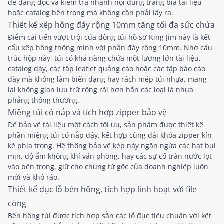
dễ dàng đọc và kiểm tra nhanh nội dung trang bìa tài liệu
hoặc catalog bên trong mà không cần phải lấy ra.
Thiết kế xếp hông đáy rộng 10mm tăng tối đa sức chứa
Điểm cải tiến vượt trội của dòng túi hồ sơ King Jim này là kết
cấu xếp hông thông minh với phần đáy rộng 10mm. Nhờ cấu
trúc hộp này, túi có khả năng chứa một lượng lớn tài liệu,
catalog dày, các tập leaflet quảng cáo hoặc các tập báo cáo
dày mà không làm biến dạng hay rách mép túi nhựa, mang
lại không gian lưu trữ rộng rãi hơn hẳn các loại lá nhựa
phẳng thông thường.
Miệng túi có nắp và tích hợp zipper bảo vệ
Để bảo vệ tài liệu một cách tối ưu, sản phẩm được thiết kế
phần miệng túi có nắp đậy, kết hợp cùng dải khóa zipper kín
kẽ phía trong. Hệ thống bảo vệ kép này ngăn ngừa các hạt bụi
mịn, độ ẩm không khí văn phòng, hay các sự cố tràn nước lọt
vào bên trong, giữ cho chứng từ gốc của doanh nghiệp luôn
mới và khô ráo.
Thiết kế đục lỗ bên hông, tích hợp linh hoạt với file
còng
Bên hông túi được tích hợp sẵn các lỗ đục tiêu chuẩn với kết