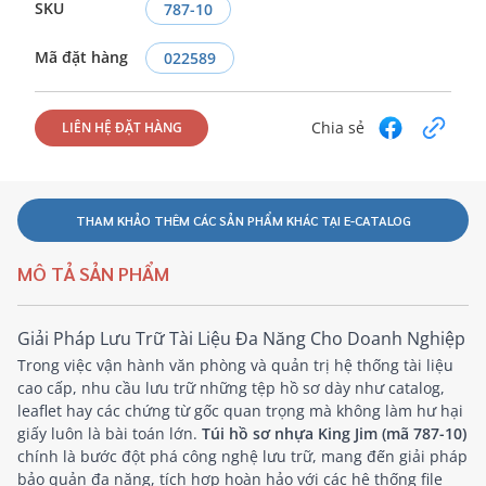
SKU
787-10
Mã đặt hàng
022589
Chia sẻ
LIÊN HỆ ĐẶT HÀNG
THAM KHẢO THÊM CÁC SẢN PHẨM KHÁC TẠI E-CATALOG
MÔ TẢ SẢN PHẨM
Giải Pháp Lưu Trữ Tài Liệu Đa Năng Cho Doanh Nghiệp
Trong việc vận hành văn phòng và quản trị hệ thống tài liệu
cao cấp, nhu cầu lưu trữ những tệp hồ sơ dày như catalog,
leaflet hay các chứng từ gốc quan trọng mà không làm hư hại
giấy luôn là bài toán lớn.
Túi hồ sơ nhựa King Jim (mã 787-10)
chính là bước đột phá công nghệ lưu trữ, mang đến giải pháp
bảo quản đa năng, tích hợp hoàn hảo với các hệ thống file