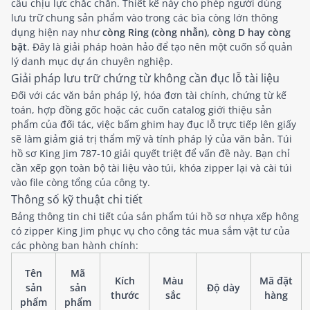
cấu chịu lực chắc chắn. Thiết kế này cho phép người dùng
lưu trữ chung sản phẩm vào trong các bìa còng lớn thông
dụng hiện nay như
còng Ring (còng nhẫn), còng D hay còng
bật
. Đây là giải pháp hoàn hảo để tạo nên một cuốn sổ quản
lý danh mục dự án chuyên nghiệp.
Giải pháp lưu trữ chứng từ không cần đục lỗ tài liệu
Đối với các văn bản pháp lý, hóa đơn tài chính, chứng từ kế
toán, hợp đồng gốc hoặc các cuốn catalog giới thiệu sản
phẩm của đối tác, việc bấm ghim hay đục lỗ trực tiếp lên giấy
sẽ làm giảm giá trị thẩm mỹ và tính pháp lý của văn bản. Túi
hồ sơ King Jim 787-10 giải quyết triệt để vấn đề này. Bạn chỉ
cần xếp gọn toàn bộ tài liệu vào túi, khóa zipper lại và cài túi
vào file còng tổng của công ty.
Thông số kỹ thuật chi tiết
Bảng thông tin chi tiết của sản phẩm túi hồ sơ nhựa xếp hông
có zipper King Jim phục vụ cho công tác mua sắm vật tư của
các phòng ban hành chính:
Tên
Mã
Kích
Màu
Mã đặt
sản
sản
Độ dày
thước
sắc
hàng
phẩm
phẩm