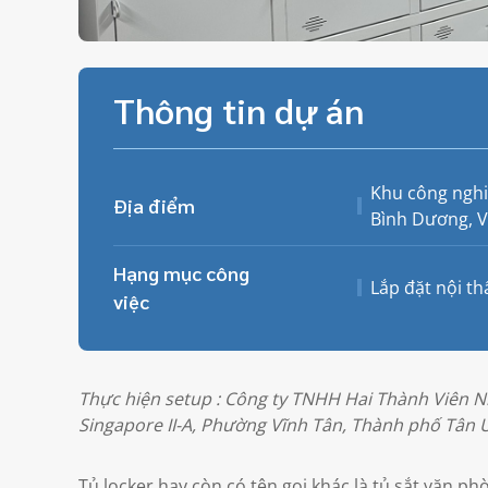
Thông tin dự án
Khu công nghi
Địa điểm
Bình Dương, 
Hạng mục công
Lắp đặt nội th
việc
Thực hiện setup : Công ty TNHH Hai Thành Viên N
Singapore II-A, Phường Vĩnh Tân, Thành phố Tân 
Tủ locker hay còn có tên gọi khác là tủ sắt văn ph