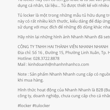
dụng cá nhân, tài liệu… Tủ được thiết kế với nhiề
Tủ locker là một trong những mẫu tủ hữu dụng tro
này có rất nhiều kích thước, kiểu dáng để đáp ứn
sử dụng với mục đích để những đồ dùng khác nha
Hãy nhìn lại những hình ảnh Nhanh Nhanh đã setu
CÔNG TY TNHH HAI THÀNH VIÊN NHANH NHANH
Địa chỉ: Số 16 , Đường 15, Phường Linh Xuân, Tp. 
Hotline: 028.3722.8878
Mail : kinhdoanh@nhanhnhanhco.com
Note : Sản phẩm Nhanh Nhanh cung cấp có nguồn
khi mua hàng.
Hình thức hoạt động của Nhanh Nhanh là B2B (Bus
công ty, doanh nghiệp, chưa cung cấp cho cá nhân
#locker #tulocker