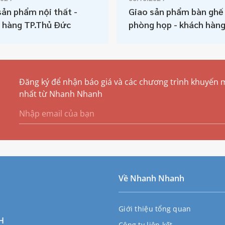
sản phẩm nội thất -
Giao sản phẩm bàn ghế
 hàng TP.Thủ Đức
phòng họp - khách hàn
TP.Thủ Đức
Đăng ký để nhận báo giá và các chương trình khuyến 
nhất từ Nhanh Nhanh
Về Nhanh Nhanh
Giới thiệu tổng quan
H
Công ty liên kết