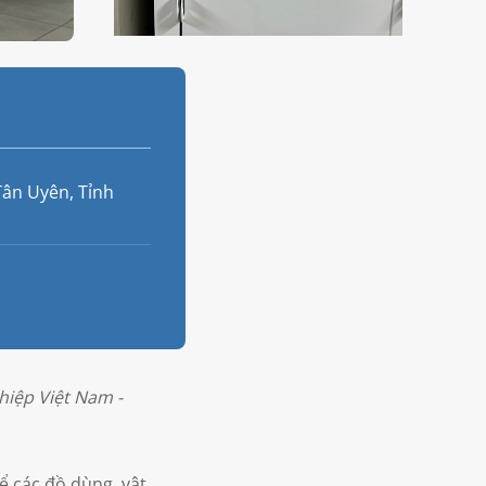
Tân Uyên, Tỉnh
hiệp Việt Nam -
để các đồ dùng, vật