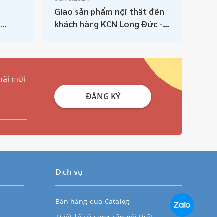
Giao sản phẩm nội thất đến
Gia
g
khách hàng KCN Long Đức -
khá
Đồng Nai
- Đ
mãi mới
ĐĂNG KÝ
Dịch vụ
Bán hàng qua Catalog
Thiết kế và cung cấp nội thất