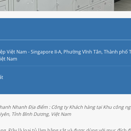
ệp Việt Nam - Singapore II-A, Phường Vĩnh Tân, Thành phố 
Việt Nam
ất
hanh Nhanh Địa điểm : Công ty Khách hàng tại Khu công ng
Uyên, Tỉnh Bình Dương, Việt Nam
òng. Đây là loại tủ làm bằng sắt và được dùng với mục đích 