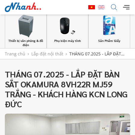
Thiết bị văn phòng & đồ
Phụ kiện máy tính
Sản Phẩm Giấy
điện
Trang chủ
Lắp đặt nội thất
THÁNG 07.2025 - LẮP ĐẶT
BÀN SẮT OKAMURA 8VH22R MJ59 TRẮNG - KHÁCH HÀNG KCN
LONG ĐỨC
THÁNG 07.2025 - LẮP ĐẶT BÀN
SẮT OKAMURA 8VH22R MJ59
TRẮNG - KHÁCH HÀNG KCN LONG
ĐỨC