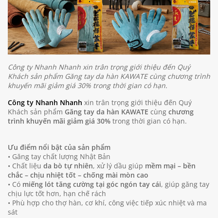
Công ty Nhanh Nhanh xin trân trọng giới thiệu đến Quý
Khách sản phẩm Găng tay da hàn KAWATE cùng chương trình
khuyến mãi giảm giá 30% trong thời gian có hạn.
Công ty Nhanh Nhanh
xin trân trọng giới thiệu đến Quý
Khách sản phẩm
Găng tay da hàn KAWATE
cùng
chương
trình khuyến mãi giảm giá 30%
trong thời gian có hạn.
Ưu điểm nổi bật của sản phẩm
• Găng tay chất lượng Nhật Bản
• Chất liệu
da bò tự nhiên
, xử lý dầu giúp
mềm mại – bền
chắc – chịu nhiệt tốt – chống mài mòn cao
• Có
miếng lót tăng cường tại góc ngón tay cái
, giúp găng tay
chịu lực tốt hơn, hạn chế rách
• Phù hợp cho thợ hàn, cơ khí, công việc tiếp xúc nhiệt và ma
sát