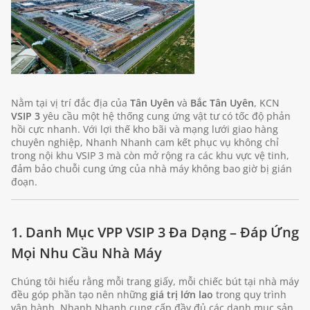
Nằm tại vị trí đắc địa của
Tân Uyên
và
Bắc Tân Uyên
, KCN
VSIP 3
yêu cầu một hệ thống cung ứng vật tư có tốc độ phản
hồi cực nhanh. Với lợi thế kho bãi và mạng lưới giao hàng
chuyên nghiệp, Nhanh Nhanh cam kết phục vụ không chỉ
trong nội khu VSIP 3 mà còn mở rộng ra các khu vực vệ tinh,
đảm bảo chuỗi cung ứng của nhà máy không bao giờ bị gián
đoạn.
1. Danh Mục VPP VSIP 3 Đa Dạng – Đáp Ứng
Mọi Nhu Cầu Nhà Máy
Chúng tôi hiểu rằng mỗi trang giấy, mỗi chiếc bút tại nhà máy
đều góp phần tạo nên những
giá trị lớn lao
trong quy trình
vận hành. Nhanh Nhanh cung cấp đầy đủ các danh mục sản