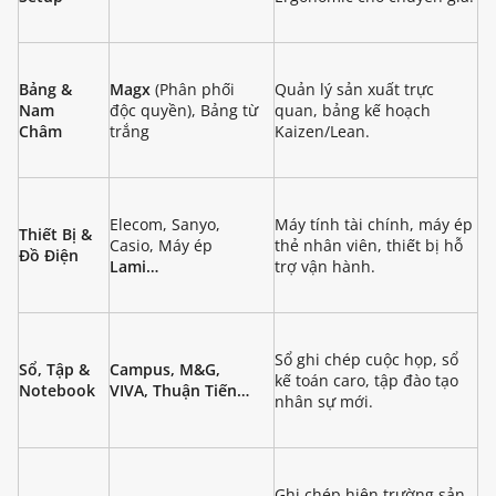
Bảng &
Magx
(Phân phối
Quản lý sản xuất trực
Nam
độc quyền), Bảng từ
quan, bảng kế hoạch
Châm
trắng
Kaizen/Lean.
Elecom, Sanyo,
Máy tính tài chính, máy ép
Thiết Bị &
Casio, Máy ép
thẻ nhân viên, thiết bị hỗ
Đồ Điện
Lami…
trợ vận hành.
Sổ ghi chép cuộc họp, sổ
Sổ, Tập &
Campus, M&G,
kế toán caro, tập đào tạo
Notebook
VIVA, Thuận Tiến…
nhân sự mới.
Ghi chép hiện trường sản