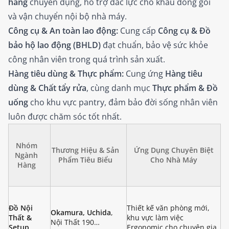
hàng
chuyên dụng, hỗ trợ đắc lực cho khâu đóng gói
và vận chuyển nội bộ nhà máy.
Công cụ & An toàn lao động:
Cung cấp
Công cụ & Đồ
bảo hộ lao động (BHLD)
đạt chuẩn, bảo vệ sức khỏe
công nhân viên trong quá trình sản xuất.
Hàng tiêu dùng & Thực phẩm:
Cung ứng
Hàng tiêu
dùng & Chất tẩy rửa
, cùng danh mục
Thực phẩm & Đồ
uống
cho khu vực pantry, đảm bảo đời sống nhân viên
luôn được chăm sóc tốt nhất.
Nhóm
Thương Hiệu & Sản
Ứng Dụng Chuyên Biệt
Ngành
Phẩm Tiêu Biểu
Cho Nhà Máy
Hàng
Đồ Nội
Thiết kế văn phòng mới,
Okamura, Uchida
,
Thất &
khu vực làm việc
Nội Thất 190…
Setup
Ergonomic cho chuyên gia.