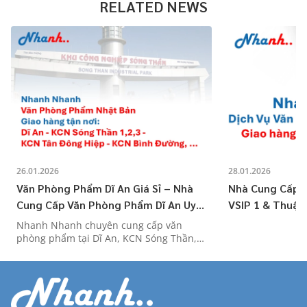
RELATED NEWS
26.01.2026
28.01.2026
Văn Phòng Phẩm Dĩ An Giá Sỉ – Nhà
Nhà Cung Cấp 
Cung Cấp Văn Phòng Phẩm Dĩ An Uy
VSIP 1 & Thuận
Tín
Nhanh Nhanh chuyên cung cấp văn
phòng phẩm tại Dĩ An, KCN Sóng Thần,
Tân Đông Hiệp. Dịch vụ Nhật Bản, hóa
đơn VAT, công nợ linh hoạt. Đặt trước
12h giao ngay hôm sau!