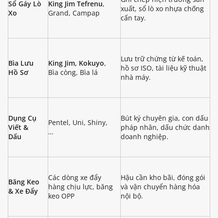
Sổ Gáy Lò
King Jim Tefrenu
,
xuất, sổ lò xo nhựa chống
Xo
Grand, Campap
cấn tay.
Lưu trữ chứng từ kế toán,
Bìa Lưu
King Jim, Kokuyo
,
hồ sơ ISO, tài liệu kỹ thuật
Hồ Sơ
Bìa còng, Bìa lá
nhà máy.
Dụng Cụ
Bút ký chuyên gia, con dấu
Pentel, Uni, Shiny,
Viết &
pháp nhân, dấu chức danh
…
Dấu
doanh nghiệp.
Các dòng xe đẩy
Hậu cần kho bãi, đóng gói
Băng Keo
hàng chịu lực, băng
và vận chuyển hàng hóa
& Xe Đẩy
keo OPP
nội bộ.