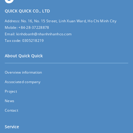
QUICK QUICK CO., LTD
Address:
No. 16, No. 15 Street, Linh Xuan Ward, Ho Chi Minh City
Mobile:
+84-28-37228878
Email:
kinhdoanh@nhanhnhanhco.com
Tax code:
0305218219
About Quick Quick
Overview information
Associated company
Project
News
Contact
Service