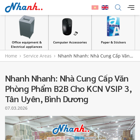
&
Computer Accessories
Paper & Stickers
File cover
es
Home
Service Areas
Nhanh Nhanh: Nhà Cung Cấp Văn
Phòng Phẩm B2B Cho KCN VSIP 3, Tân Uyên, Bình Dương
Nhanh Nhanh: Nhà Cung Cấp Văn
Phòng Phẩm B2B Cho KCN VSIP 3,
Tân Uyên, Bình Dương
07.03.2026