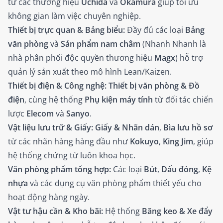
từ các thương hiệu
Uchida
và
Okamura
giúp tối ưu
không gian làm việc chuyên nghiệp.
Thiết bị trực quan & Bảng biểu:
Đầy đủ các loại
Bảng
văn phòng
và
Sản phẩm nam châm
(Nhanh Nhanh là
nhà phân phối độc quyền thương hiệu
Magx
) hỗ trợ
quản lý sản xuất theo mô hình Lean/Kaizen.
Thiết bị điện & Công nghệ:
Thiết bị văn phòng & Đồ
điện
, cùng hệ thống
Phụ kiện máy tính
từ đối tác chiến
lược
Elecom
và
Sanyo
.
Vật liệu lưu trữ & Giấy:
Giấy & Nhãn dán
,
Bìa lưu hồ sơ
từ các nhãn hàng hàng đầu như
Kokuyo
,
King Jim
, giúp
hệ thống chứng từ luôn khoa học.
Văn phòng phẩm tổng hợp:
Các loại
Bút
,
Dấu đóng
,
Kệ
nhựa
và các dụng cụ văn phòng phẩm thiết yếu cho
hoạt động hàng ngày.
Vật tư hậu cần & Kho bãi:
Hệ thống
Băng keo & Xe đẩy