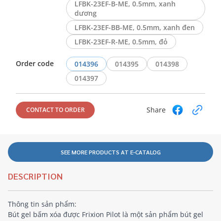
LFBK-23EF-B-ME, 0.5mm, xanh
dương
LFBK-23EF-BB-ME, 0.5mm, xanh đen
LFBK-23EF-R-ME, 0.5mm, đỏ
Order code
014396
014395
014398
014397
Share
CONTACT TO ORDER
SEE MORE PRODUCTS AT E-CATALOG
DESCRIPTION
Thông tin sản phẩm:
Bút gel bấm xóa được Frixion Pilot là một sản phẩm bút gel