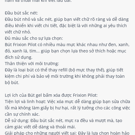
nắm và thoải mái khi viết lâu dài.
Đầu bút sắc nét:
Đầu bút nhỏ và sắc nét, giúp bạn viết chữ rõ ràng và dễ dàng
điều khiển khi viết chi tiết, đặc biệt là với những ai yêu thích
viết chữ nhỏ.
Đủ màu sắc cho sự lựa chọn:
Bút Frixion Pilot có nhiều màu mực khác nhau như đen, xanh,
đỏ, xanh lá, tím... giúp bạn chọn lựa theo sở thích hoặc mục
đích sử dụng.
Thân thiện với môi trường:
Đây là loại bút có thể thay refill (bộ mực thay thế), giúp tiết
kiệm chi phí và bảo vệ môi trường khi không phải thay toàn
bộ bút.
Lợi ích của Bút gel bấm xóa được Frixion Pilot:
Tiện lợi và linh hoạt: Việc xóa mực dễ dàng giúp bạn sửa chữa
lỗi mà không làm giấy bị hư hại, rất lý tưởng cho các công việc
cần sự chính xác.
Dễ sử dụng: Đầu bút sắc nét, mực ra đều và mượt mà, tạo
cảm giác viết dễ dàng và thoải mái.
Giải pháp cho những người viết sai: Đây là lựa chọn hoàn hảo