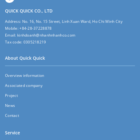
QUICK QUICK CO., LTD
Address:
No. 16, No. 15 Street, Linh Xuan Ward, Ho Chi Minh City
Mobile:
+84-28-37228878
Email:
kinhdoanh@nhanhnhanhco.com
Tax code:
0305218219
About Quick Quick
Overview information
Associated company
Project
News
Contact
Service