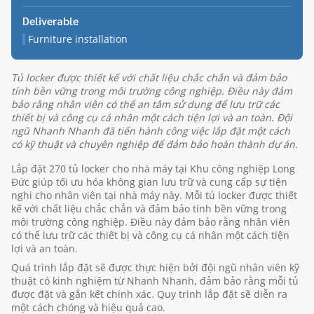
Deliverable
Furniture installation
Tủ locker được thiết kế với chất liệu chắc chắn và đảm bảo
tính bền vững trong môi trường công nghiệp. Điều này đảm
bảo rằng nhân viên có thể an tâm sử dụng để lưu trữ các
thiết bị và công cụ cá nhân một cách tiện lợi và an toàn. Đội
ngũ Nhanh Nhanh đã tiến hành công việc lắp đặt một cách
có kỹ thuật và chuyên nghiệp để đảm bảo hoàn thành dự án.
Lắp đặt 270 tủ locker cho nhà máy tại Khu công nghiệp Long
Đức giúp tối ưu hóa không gian lưu trữ và cung cấp sự tiện
nghi cho nhân viên tại nhà máy này. Mỗi tủ locker được thiết
kế với chất liệu chắc chắn và đảm bảo tính bền vững trong
môi trường công nghiệp. Điều này đảm bảo rằng nhân viên
có thể lưu trữ các thiết bị và công cụ cá nhân một cách tiện
lợi và an toàn.
Quá trình lắp đặt sẽ được thực hiện bởi đội ngũ nhân viên kỹ
thuật có kinh nghiệm từ Nhanh Nhanh, đảm bảo rằng mỗi tủ
được đặt và gắn kết chính xác. Quy trình lắp đặt sẽ diễn ra
một cách chóng và hiệu quả cao.