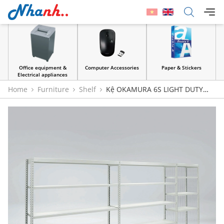
Office equipment &
Computer Accessories
Paper & Stickers
Electrical appliances
Home
Furniture
Shelf
Kệ OKAMURA 6S LIGHT DUTY
SHELVING