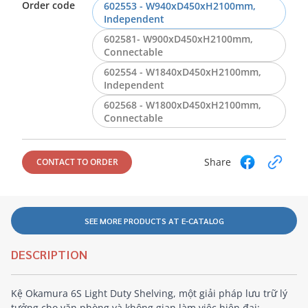
Order code
602553 - W940xD450xH2100mm,
Independent
602581- W900xD450xH2100mm,
Connectable
602554 - W1840xD450xH2100mm,
Independent
602568 - W1800xD450xH2100mm,
Connectable
Share
CONTACT TO ORDER
SEE MORE PRODUCTS AT E-CATALOG
DESCRIPTION
Kệ Okamura 6S Light Duty Shelving, một giải pháp lưu trữ lý
tưởng cho văn phòng và không gian làm việc hiện đại: