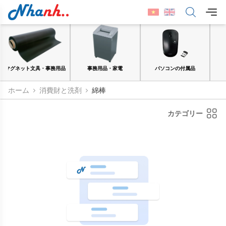
務用品
事務用品・家電
パソコンの付属品
紙・シール
ホーム
消費財と洗剤
綿棒
カテゴリー