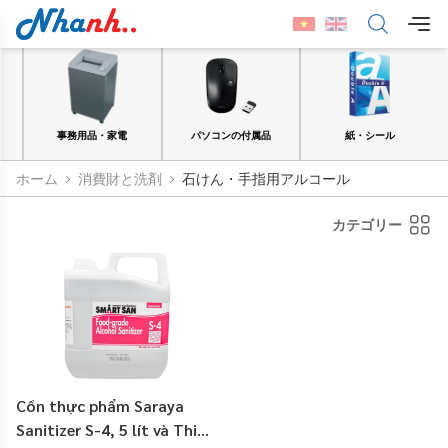
品
事務用品・家電
パソコンの付属品
紙・シール
ホーム
消費財と洗剤
石けん・手指用アルコール
カテゴリー
Cồn thực phẩm Saraya
Sanitizer S-4, 5 lít và Thiết