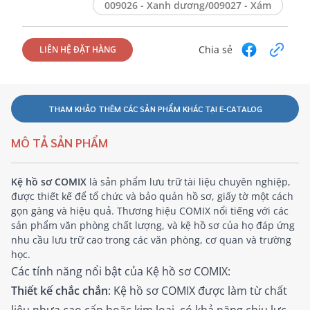
009026 - Xanh dương/009027 - Xám
Chia sẻ
LIÊN HỆ ĐẶT HÀNG
THAM KHẢO THÊM CÁC SẢN PHẨM KHÁC TẠI E-CATALOG
MÔ TẢ SẢN PHẨM
Kệ hồ sơ COMIX
là sản phẩm lưu trữ tài liệu chuyên nghiệp,
được thiết kế để tổ chức và bảo quản hồ sơ, giấy tờ một cách
gọn gàng và hiệu quả. Thương hiệu COMIX nổi tiếng với các
sản phẩm văn phòng chất lượng, và kệ hồ sơ của họ đáp ứng
nhu cầu lưu trữ cao trong các văn phòng, cơ quan và trường
học.
Các tính năng nổi bật của Kệ hồ sơ COMIX:
Thiết kế chắc chắn
: Kệ hồ sơ COMIX được làm từ chất
liệu nhựa cao cấp hoặc kim loại, có khả năng chịu lực