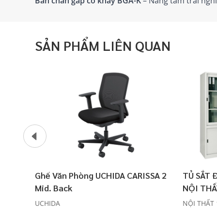
Bàn chân gấp có khay BGA-K
– Nâng tầm trải nghi
SẢN PHẨM LIÊN QUAN
Ghế Văn Phòng UCHIDA CARISSA 2
TỦ SẮT 
Mid. Back
NỘI THẤ
UCHIDA
NỘI THẤT 