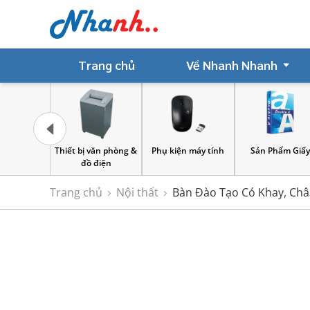
Trang chủ
Về Nhanh Nhanh
bị văn phòng &
Phụ kiện máy tính
Sản Phẩm Giấy
Bìa lưu hồ 
đồ điện
Trang chủ
Nội thất
Bàn Đào Tạo Có Khay, Châ