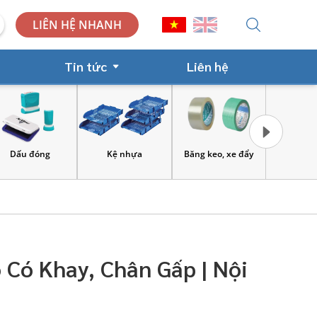
LIÊN HỆ NHANH
Tin tức
Liên hệ
Kệ nhựa
Băng keo, xe đẩy
Công cụ và đồ bảo hộ
Hàng tiêu
lao động
tẩ
 Có Khay, Chân Gấp | Nội