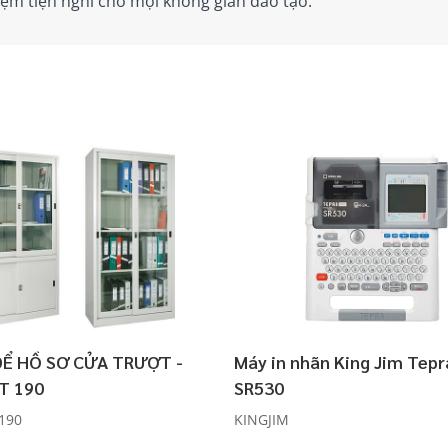
ệm tiện nghi cho mọi không gian đào tạo.
ĐỂ HỒ SƠ CỬA TRƯỢT -
Máy in nhãn King Jim Tepr
T 190
SR530
190
KINGJIM