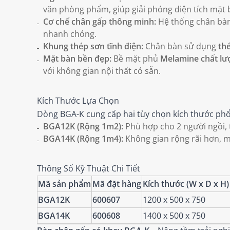
văn phòng phẩm, giúp giải phóng diện tích mặt b
Cơ chế chân gấp thông minh:
Hệ thống chân bàn 
nhanh chóng.
Khung thép sơn tĩnh điện:
Chân bàn sử dụng
th
Mặt bàn bền đẹp:
Bề mặt phủ
Melamine chất lư
với không gian nội thất có sẵn.
Kích Thước Lựa Chọn
Dòng BGA-K cung cấp hai tùy chọn kích thước phổ
BGA12K (Rộng 1m2):
Phù hợp cho 2 người ngồi, t
BGA14K (Rộng 1m4):
Không gian rộng rãi hơn, ma
Thông Số Kỹ Thuật Chi Tiết
Mã sản phẩm
Mã đặt hàng
Kích thước (W x D x H
BGA12K
600607
1200 x 500 x 750
BGA14K
600608
1400 x 500 x 750