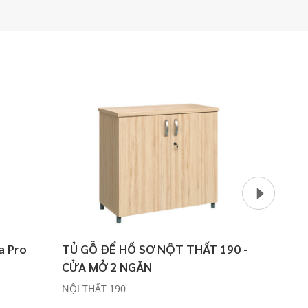
a Pro
TỦ GỖ ĐỂ HỒ SƠ NỘT THẤT 190 -
Móc hí
CỬA MỞ 2 NGĂN
MagX
NỘI THẤT 190
MAGX