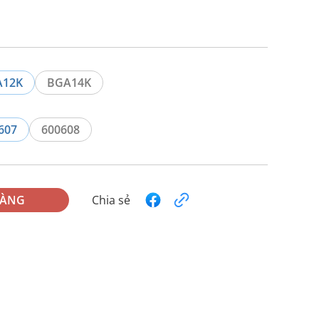
A12K
BGA14K
607
600608
HÀNG
Chia sẻ