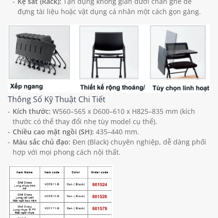
Kệ sắt (Rack):
Tận dụng không gian dưới chân ghế để
đựng tài liệu hoặc vật dụng cá nhân một cách gọn gàng.
Thông Số Kỹ Thuật Chi Tiết
Kích thước:
W560–565 x D600–610 x H825–835 mm (kích
thước có thể thay đổi nhẹ tùy model cụ thể).
Chiều cao mặt ngồi (SH):
435–440 mm.
Màu sắc chủ đạo:
Đen (Black) chuyên nghiệp, dễ dàng phối
hợp với mọi phong cách nội thất.