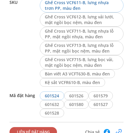
SKU
Ghế Cross VCF611-B, lưng nhựa
trơn PP, màu đen
Ghế Cross VCF612-B, lưng vải lưới,
mặt ngồi bọc nệm, màu đen
Ghế Cross VCF711-B, lưng nhựa lỗ
PP, mặt ngồi nhựa, màu đen
Ghế Cross VCF713-B, lưng nhựa lỗ
PP, mặt ngồi bọc nệm, màu đen
Ghế Cross VCF715-B, lưng bọc vải,
mặt ngồi bọc nệm, màu đen
Bàn viết A3 VCFT630-B, màu đen
Kệ sắt VCFR610-B, màu đen
Mã đặt hàng
601524
601526
601579
601632
601580
601527
601528
Chia sẻ
LIÊN HỆ ĐẶT HÀNG