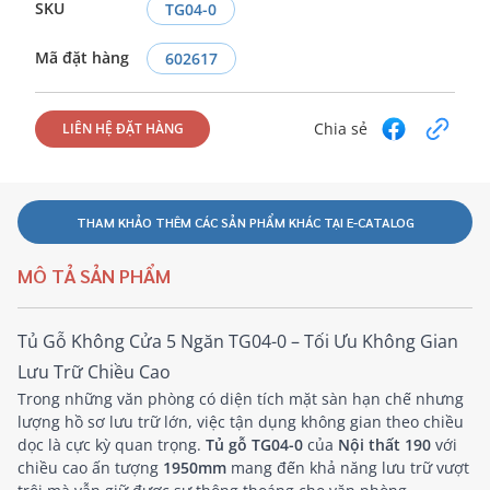
SKU
TG04-0
Mã đặt hàng
602617
Chia sẻ
LIÊN HỆ ĐẶT HÀNG
THAM KHẢO THÊM CÁC SẢN PHẨM KHÁC TẠI E-CATALOG
MÔ TẢ SẢN PHẨM
Tủ Gỗ Không Cửa 5 Ngăn TG04-0 – Tối Ưu Không Gian
Lưu Trữ Chiều Cao
Trong những văn phòng có diện tích mặt sàn hạn chế nhưng
lượng hồ sơ lưu trữ lớn, việc tận dụng không gian theo chiều
dọc là cực kỳ quan trọng.
Tủ gỗ TG04-0
của
Nội thất 190
với
chiều cao ấn tượng
1950mm
mang đến khả năng lưu trữ vượt