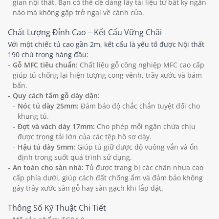
gian nội thất. Bạn có thể dễ dàng lấy tài liệu từ bất kỳ ngăn
nào mà không gặp trở ngại về cánh cửa.
Chất Lượng Đỉnh Cao – Kết Cấu Vững Chãi
Với một chiếc tủ cao gần 2m, kết cấu là yếu tố được Nội thất
190 chú trọng hàng đầu:
Gỗ MFC tiêu chuẩn:
Chất liệu gỗ công nghiệp MFC cao cấp
giúp tủ chống lại hiện tượng cong vênh, trầy xước và bám
bẩn.
Quy cách tấm gỗ dày dặn:
Nóc tủ dày 25mm:
Đảm bảo độ chắc chắn tuyệt đối cho
khung tủ.
Đợt và vách dày 17mm:
Cho phép mỗi ngăn chứa chịu
được trọng tải lớn của các tệp hồ sơ dày.
Hậu tủ dày 5mm:
Giúp tủ giữ được độ vuông vắn và ổn
định trong suốt quá trình sử dụng.
An toàn cho sàn nhà:
Tủ được trang bị các chân nhựa cao
cấp phía dưới, giúp cách đất chống ẩm và đảm bảo không
gây trầy xước sàn gỗ hay sàn gạch khi lắp đặt.
Thông Số Kỹ Thuật Chi Tiết