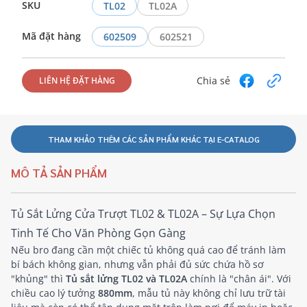
SKU
TL02
TL02A
Mã đặt hàng
602509
602521
Chia sẻ
LIÊN HỆ ĐẶT HÀNG
THAM KHẢO THÊM CÁC SẢN PHẨM KHÁC TẠI E-CATALOG
MÔ TẢ SẢN PHẨM
Tủ Sắt Lửng Cửa Trượt TL02 & TL02A – Sự Lựa Chọn
Tinh Tế Cho Văn Phòng Gọn Gàng
Nếu bro đang cần một chiếc tủ không quá cao để tránh làm
bí bách không gian, nhưng vẫn phải đủ sức chứa hồ sơ
"khủng" thì
Tủ sắt lửng TL02 và TL02A
chính là "chân ái". Với
chiều cao lý tưởng
880mm
, mẫu tủ này không chỉ lưu trữ tài