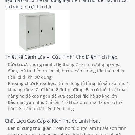
liệu mà còn có thể tận dụng mặt trên làm nơi để máy in hoặc
đồ trang trí cực tiện lợi.
Thiết Kế Cánh Lùa – "Cứu Tinh" Cho Diện Tích Hẹp
Cửa trượt thông minh:
Hệ thống 2 cánh trượt giúp việc
đóng mở tủ diễn ra êm ái, hoàn toàn không tốn thêm diện
tích lối đi khi sử dụng.
Khoang chứa khoa học:
Dù là dòng tủ lửng, tủ vẫn sở hữu 1
khoang rộng rãi đi kèm
2 đợt di động
. Bro có thể thoải mái
nâng hạ độ cao ngăn để vừa các loại file hồ sơ khổ lớn.
Bảo mật gọn nhẹ:
Chỉ cần 1 ổ khóa duy nhất là đã có thể
bảo vệ toàn bộ tài liệu bên trong.
Chất Liệu Cao Cấp & Kích Thước Linh Hoạt
Bền bỉ cùng thời gian:
Toàn bộ tủ được làm từ sắt sơn tĩnh
điện màu xám, chống gỉ sét và chống bám bẩn tuyệt vời.