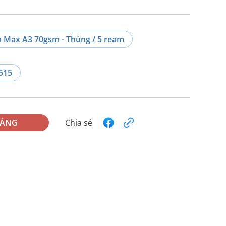
a Max A3 70gsm - Thùng / 5 ream
515
HÀNG
Chia sẻ