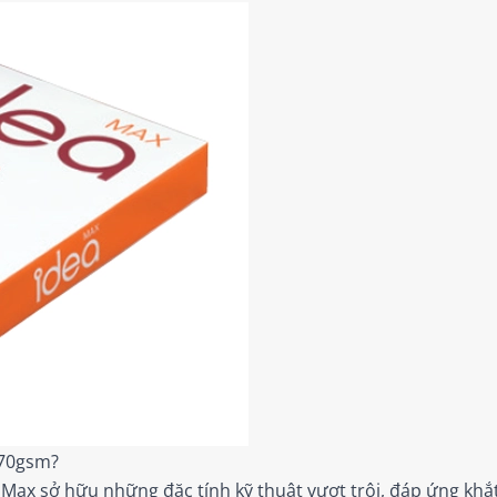
 70gsm?
 Max sở hữu những đặc tính kỹ thuật vượt trội, đáp ứng khắ