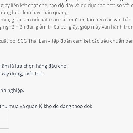
 giấy liên kết chặt chẽ, tạo độ dày và độ đục cao hơn so với
hông lo bị lem hay thấu quang.
 mịn, giúp làm nổi bật màu sắc mực in, tạo nên các văn bản
nghệ hiện đại, giảm thiểu bụi giấy, giúp máy vận hành trơn t
uất bởi SCG Thái Lan – tập đoàn cam kết các tiêu chuẩn bề
phẩm là lựa chọn hàng đầu cho:
y xây dựng, kiến trúc.
anh nghiệp.
 thu mua và quản lý kho dễ dàng theo dõi: