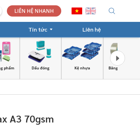
LIÊN HỆ NHANH
Tin tức
Liên hệ
Dấu đóng
Kệ nhựa
Băng keo, xe đẩy
Công cụ và
lao 
ax A3 70gsm