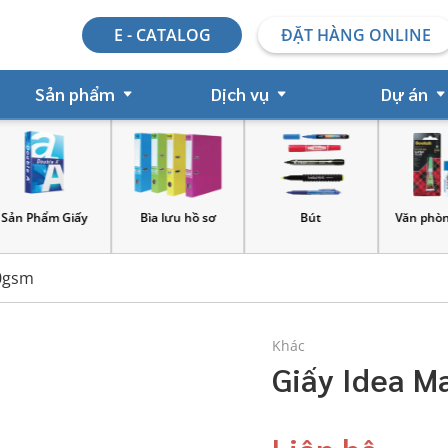
E - CATALOG
ĐẶT HÀNG ONLINE
Sản phẩm
Dịch vụ
Dự án
y
Bìa lưu hồ sơ
Bút
Văn phòng phẩm
70gsm
Khác
Giấy Idea M