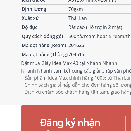
Kích thước
A3 (297mm x 420mm)
Định lượng
70gsm
Xuất xứ
Thái Lan
Độ đục
Rất cao (Hỗ trợ in 2 mặt)
Quy cách đóng gói
500 tờ/ream hoặc 5 ream/t
Mã đặt hàng (Ream)
201625
Mã đặt hàng (Thùng)
704515
Đặt mua Giấy Idea Max A3 tại Nhanh Nhanh
Nhanh Nhanh cam kết cung cấp giải pháp văn phòn
Sản phẩm Idea Max chính hãng 100% từ Thái Lan
Chính sách giá sỉ hấp dẫn cho đơn hàng số lượng
Dịch vụ chăm sóc khách hàng tận tâm, giao hàn
Đăng ký nhận