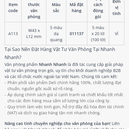
Đơn
Item
thước
Màu
Mã đặt
cách
vị
code
văn
sắc
hàng
đóng
tính
phòng
gói
5 màu
5 màu
W43 x
A113
dạ
011137
x 20 tờ
Vỉ
L12 mm
quang
(100 tờ)
Tại Sao Nên Đặt Hàng Vật Tư Văn Phòng Tại Nhanh
Nhanh?
Văn phòng phẩm
Nhanh Nhanh
là đối tác cung cấp giải pháp
vật tư văn phòng trọn gói, uy tín cho khối doanh nghiệp B2B
và các tổ chức nước ngoài tại Việt Nam. Chúng tôi cam kết:
Phân phối sản phẩm Deli chính hãng 100%, chất lượng đạt
chuẩn, nguồn gốc xuất xứ rõ ràng.
Áp dụng chính sách giá sỉ cạnh tranh và chiết khấu tốt nhất
cho các đơn hàng mua sắm số lượng lớn của công ty.
Quy trình làm việc tinh gọn, hỗ trợ đầy đủ hóa đơn tài chính
(VAT) và dịch vụ giao hàng tận nơi nhanh chóng.
Nâng cao tính chuyên nghiệp cho văn phòng của bạn!
Liên