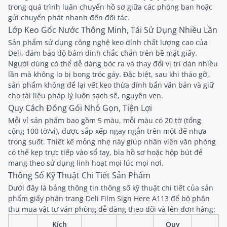
trong quá trình luân chuyển hồ sơ giữa các phòng ban hoặc
gửi chuyển phát nhanh đến đối tác.
Lớp Keo Gốc Nước Thông Minh, Tái Sử Dụng Nhiều Lần
Sản phẩm sử dụng công nghệ keo dính chất lượng cao của
Deli, đảm bảo độ bám dính chắc chắn trên bề mặt giấy.
Người dùng có thể dễ dàng bóc ra và thay đổi vị trí dán nhiều
lần mà không lo bị bong tróc gáy. Đặc biệt, sau khi tháo gỡ,
sản phẩm không để lại vết keo thừa dính bẩn văn bản và giữ
cho tài liệu pháp lý luôn sạch sẽ, nguyên vẹn.
Quy Cách Đóng Gói Nhỏ Gọn, Tiện Lợi
Mỗi vỉ sản phẩm bao gồm 5 màu, mỗi màu có 20 tờ (tổng
cộng 100 tờ/vỉ), được sắp xếp ngay ngắn trên một đế nhựa
trong suốt. Thiết kế mỏng nhẹ này giúp nhân viên văn phòng
có thể kẹp trực tiếp vào sổ tay, bìa hồ sơ hoặc hộp bút để
mang theo sử dụng linh hoạt mọi lúc mọi nơi.
Thông Số Kỹ Thuật Chi Tiết Sản Phẩm
Dưới đây là bảng thông tin thông số kỹ thuật chi tiết của sản
phẩm giấy phân trang Deli Film Sign Here A113 để bộ phận
thu mua vật tư văn phòng dễ dàng theo dõi và lên đơn hàng:
Kích
Quy