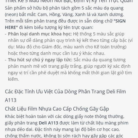
Thiết Kế 5 Màu Neon Nổi Bật, Định Vị Ký Tên Trực Quan
Sản phẩm sở hữu bộ phân tách gồm 5 sắc màu dạ quang
(neon) bắt mắt: Cam, Hồng, Vàng, Xanh lá và Xanh dương.
Trên mỗi tấm phân trang đều được in sẵn dòng chữ
"SIGN
HERE"
đi kèm biểu tượng ký tên trực quan:
Phân loại danh mục khoa học:
Hệ thống 5 màu sắc giúp
nhân sự dễ dàng phân quy trình ký kết theo từng cấp bậc (ví
dụ: Màu đỏ cho Giám đốc, màu xanh cho Kế toán trưởng)
hoặc theo từng danh mục cần lưu ý khác nhau.
Thu hút sự chú ý ngay lập tức:
Sắc màu dạ quang tương
phản mạnh mẽ với trang giấy trắng, giúp người ký xác định
ngay vị trí cần phê duyệt mà không mất thời gian lật giở tìm
kiếm.
Các Đặc Tính Ưu Việt Của Dòng Phân Trang Deli Film
A113
Chất Liệu Film Nhựa Cao Cấp Chống Gãy Gập
Khác biệt hoàn toàn với các dòng giấy note thông thường,
giấy phân trang
Deli A113
được làm từ chất liệu màng phim
nhựa dẻo dai. Đặc tính này mang lại độ bền cơ học cao,
chống thấm nước, không bị sờn rách hay gãy gập các góc