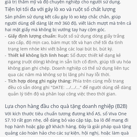
giá trị thẩm mỹ và độ chuyên nghiệp cho người sử dụng.
Tiện lợi tối đa với gáy lò xo và ruột sổ chất lượng
Sản phẩm sử dụng kết cấu gáy lò xo kép chắc chắn, giúp
người dùng dễ dàng lật mở 360 độ, viết lách mượt mà trên cả
hai mặt giấy mà không bị vướng tay hay cộm góc.
Giấy định lượng chuẩn:
Ruột sổ sử dụng dòng giấy trắng
cao cấp, độ mịn cao, bám mực tốt và hạn chế tối đa tình
trạng lem nhòe khi viết bằng các loại bút bi, bút ký.
Thiết kế không lịch linh hoạt:
Sổ được thiết kế dạng kẻ
ngang (ruột dòng) không in sẵn lịch cố định, giúp tối ưu hóa
không gian ghi chép. Doanh nghiệp có thể sử dụng liên tục
qua các năm mà không sợ bị lãng phí hay lỗi thời.
Tích hợp dòng ghi ngày tháng:
Phía trên cùng mỗi trang
đều có sẵn dòng ghi "DATE: .../.../..." để người dùng dễ dàng
quản lý tiến độ và phân loại công việc theo thời gian.
Lựa chọn hàng đầu cho quà tặng doanh nghiệp (B2B)
Với kích thước tiêu chuẩn tương đương khổ A5, sổ Viva One
S7.10 rất gọn nhẹ, dễ dàng bỏ vào cặp táp, ba lô để mang đi
họp hành hoặc gặp gỡ khách hàng. Đây là giải pháp quà tặng
quảng cáo hoàn hảo cho các sự kiện, hội nghị, hoặc làm quà