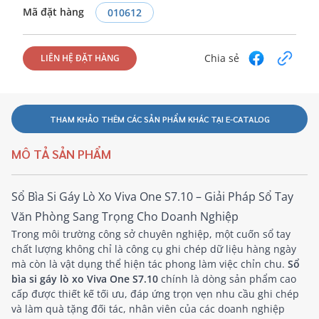
Mã đặt hàng
010612
Chia sẻ
LIÊN HỆ ĐẶT HÀNG
THAM KHẢO THÊM CÁC SẢN PHẨM KHÁC TẠI E-CATALOG
MÔ TẢ SẢN PHẨM
Sổ Bìa Si Gáy Lò Xo Viva One S7.10 – Giải Pháp Sổ Tay
Văn Phòng Sang Trọng Cho Doanh Nghiệp
Trong môi trường công sở chuyên nghiệp, một cuốn sổ tay
chất lượng không chỉ là công cụ ghi chép dữ liệu hàng ngày
mà còn là vật dụng thể hiện tác phong làm việc chỉn chu.
Sổ
bìa si gáy lò xo Viva One S7.10
chính là dòng sản phẩm cao
cấp được thiết kế tối ưu, đáp ứng trọn vẹn nhu cầu ghi chép
và làm quà tặng đối tác, nhân viên của các doanh nghiệp