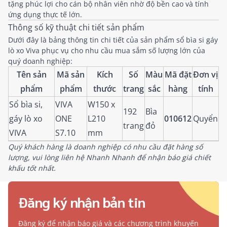
tặng phúc lợi cho cán bộ nhân viên nhờ độ bền cao và tính
ứng dụng thực tế lớn.
Thông số kỹ thuật chi tiết sản phẩm
Dưới đây là bảng thông tin chi tiết của sản phẩm sổ bìa si gáy
lò xo Viva phục vụ cho nhu cầu mua sắm số lượng lớn của
quý doanh nghiệp:
Tên sản
Mã sản
Kích
Số
Màu
Mã đặt
Đơn vị
phẩm
phẩm
thước
trang
sắc
hàng
tính
Sổ bìa si,
VIVA
W150 x
192
Bìa
gáy lò xo
ONE
L210
010612
Quyển
trang
đỏ
VIVA
S7.10
mm
Quý khách hàng là doanh nghiệp có nhu cầu đặt hàng số
lượng, vui lòng liên hệ Nhanh Nhanh để nhận báo giá chiết
khấu tốt nhất.
Đăng ký nhận bản tin
Đăng ký để nhận báo giá và các chương trình khuyến