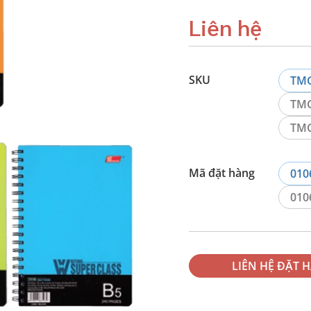
Liên hệ
SKU
TMG
TMG
TMG
Mã đặt hàng
010
010
LIÊN HỆ ĐẶT 