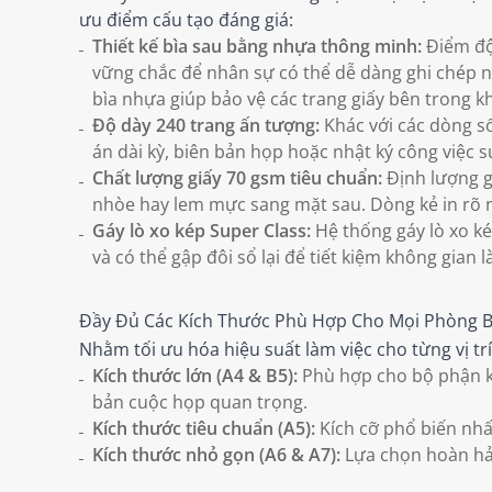
ưu điểm cấu tạo đáng giá:
Thiết kế bìa sau bằng nhựa thông minh:
Điểm độc
vững chắc để nhân sự có thể dễ dàng ghi chép ng
bìa nhựa giúp bảo vệ các trang giấy bên trong
Độ dày 240 trang ấn tượng:
Khác với các dòng s
án dài kỳ, biên bản họp hoặc nhật ký công việc s
Chất lượng giấy 70 gsm tiêu chuẩn:
Định lượng g
nhòe hay lem mực sang mặt sau. Dòng kẻ in rõ n
Gáy lò xo kép Super Class:
Hệ thống gáy lò xo ké
và có thể gập đôi sổ lại để tiết kiệm không gian l
Đầy Đủ Các Kích Thước Phù Hợp Cho Mọi Phòng 
Nhằm tối ưu hóa hiệu suất làm việc cho từng vị tr
Kích thước lớn (A4 & B5):
Phù hợp cho bộ phận kế 
bản cuộc họp quan trọng.
Kích thước tiêu chuẩn (A5):
Kích cỡ phổ biến nhấ
Kích thước nhỏ gọn (A6 & A7):
Lựa chọn hoàn hảo