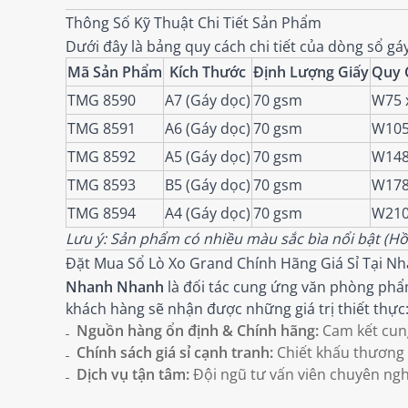
Thông Số Kỹ Thuật Chi Tiết Sản Phẩm
Dưới đây là bảng quy cách chi tiết của dòng sổ gáy
Mã Sản Phẩm
Kích Thước
Định Lượng Giấy
Quy 
TMG 8590
A7 (Gáy dọc)
70 gsm
W75 
TMG 8591
A6 (Gáy dọc)
70 gsm
W105
TMG 8592
A5 (Gáy dọc)
70 gsm
W148
TMG 8593
B5 (Gáy dọc)
70 gsm
W178
TMG 8594
A4 (Gáy dọc)
70 gsm
W210
Lưu ý: Sản phẩm có nhiều màu sắc bìa nổi bật (Hồ
Đặt Mua Sổ Lò Xo Grand Chính Hãng Giá Sỉ Tại 
Nhanh Nhanh
là đối tác cung ứng văn phòng phẩ
khách hàng sẽ nhận được những giá trị thiết thực
Nguồn hàng ổn định & Chính hãng:
Cam kết cung
Chính sách giá sỉ cạnh tranh:
Chiết khấu thương 
Dịch vụ tận tâm:
Đội ngũ tư vấn viên chuyên ngh