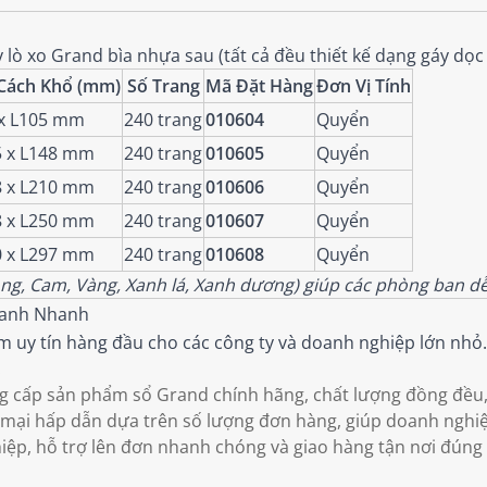
 lò xo Grand bìa nhựa sau (tất cả đều thiết kế dạng gáy dọc t
Cách Khổ (mm)
Số Trang
Mã Đặt Hàng
Đơn Vị Tính
x L105 mm
240 trang
010604
Quyển
 x L148 mm
240 trang
010605
Quyển
 x L210 mm
240 trang
010606
Quyển
 x L250 mm
240 trang
010607
Quyển
 x L297 mm
240 trang
010608
Quyển
ng, Cam, Vàng, Xanh lá, Xanh dương) giúp các phòng ban dễ 
Nhanh Nhanh
m uy tín hàng đầu cho các công ty và doanh nghiệp lớn nhỏ
:
 cấp sản phẩm sổ Grand chính hãng, chất lượng đồng đều,
mại hấp dẫn dựa trên số lượng đơn hàng, giúp doanh nghiệp 
iệp, hỗ trợ lên đơn nhanh chóng và giao hàng tận nơi đúng