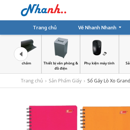
Trang chủ
Về Nhanh Nhanh
 châm
Thiết bị văn phòng &
Phụ kiện máy tính
Sản Phẩm Giấ
đồ điện
Trang chủ
Sản Phẩm Giấy
Sổ Gáy Lò Xo Grand