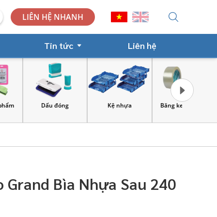
LIÊN HỆ NHANH
Tin tức
Liên hệ
Dấu đóng
Kệ nhựa
Băng keo, xe đẩy
Công cụ và
lao 
o Grand Bìa Nhựa Sau 240