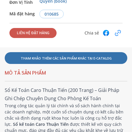
Quyển (book)
Đơn Vị Tính
Mã đặt hàng
010685
Chia sẻ
LIÊN HỆ ĐẶT HÀNG
THAM KHẢO THÊM CÁC SẢN PHẨM KHÁC TẠI E-CATALOG
MÔ TẢ SẢN PHẨM
Sổ Kế Toán Caro Thuận Tiến (200 Trang) – Giải Pháp
Ghi Chép Chuyên Dụng Cho Phòng Kế Toán
Trong công tác quản lý tài chính và sổ sách hành chính tại
các doanh nghiệp, một cuốn sổ chuyên dụng có kết cấu bền
chắc và định dạng ruột khoa học luôn là công cụ hỗ trợ đắc
lực.
Sổ kế toán Caro Thuận Tiến
được thiết kế với quy cách
chuẩn mực, đáp ứng đầy đủ các yêu cầu khắt khe về lưu trữ