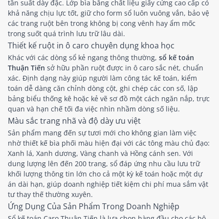
tần suất dày đặc. Lớp bìa bằng chất liệu giấy cứng cao cấp có
khả năng chịu lực tốt, giữ cho form sổ luôn vuông vắn, bảo vệ
các trang ruột bên trong không bị cong vênh hay ẩm mốc
trong suốt quá trình lưu trữ lâu dài.
Thiết kế ruột in ô caro chuyên dụng khoa học
Khác với các dòng sổ kẻ ngang thông thường,
sổ kế toán
Thuận Tiến
sở hữu phần ruột được in ô caro sắc nét, chuẩn
xác. Định dạng này giúp người làm công tác kế toán, kiểm
toán dễ dàng căn chỉnh dòng cột, ghi chép các con số, lập
bảng biểu thống kê hoặc kẻ vẽ sơ đồ một cách ngăn nắp, trực
quan và hạn chế tối đa việc nhìn nhầm dòng số liệu.
Màu sắc trang nhã và độ dày ưu việt
Sản phẩm mang đến sự tươi mới cho không gian làm việc
nhờ thiết kế bìa phối màu hiện đại với các tông màu chủ đạo:
Xanh lá, Xanh dương, Vàng chanh và Hồng cánh sen. Với
dung lượng lên đến 200 trang, sổ đáp ứng nhu cầu lưu trữ
khối lượng thông tin lớn cho cả một kỳ kế toán hoặc một dự
án dài hạn, giúp doanh nghiệp tiết kiệm chi phí mua sắm vật
tư thay thế thường xuyên.
Ứng Dụng Của Sản Phẩm Trong Doanh Nghiệp
Sổ kế toán Caro Thuận Tiến là lựa chọn hàng đầu cho các bộ