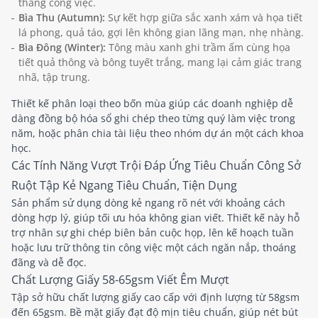
thẳng công việc.
Bìa Thu (Autumn):
Sự kết hợp giữa sắc xanh xám và họa tiết
lá phong, quả táo, gợi lên không gian lãng mạn, nhẹ nhàng.
Bìa Đông (Winter):
Tông màu xanh ghi trầm ấm cùng họa
tiết quả thông và bông tuyết trắng, mang lại cảm giác trang
nhã, tập trung.
Thiết kế phân loại theo bốn mùa giúp các doanh nghiệp dễ
dàng đồng bộ hóa sổ ghi chép theo từng quý làm việc trong
năm, hoặc phân chia tài liệu theo nhóm dự án một cách khoa
học.
Các Tính Năng Vượt Trội Đáp Ứng Tiêu Chuẩn Công Sở
Ruột Tập Kẻ Ngang Tiêu Chuẩn, Tiện Dụng
Sản phẩm sử dụng dòng kẻ ngang rõ nét với khoảng cách
dòng hợp lý, giúp tối ưu hóa không gian viết. Thiết kế này hỗ
trợ nhân sự ghi chép biên bản cuộc họp, lên kế hoạch tuần
hoặc lưu trữ thông tin công việc một cách ngăn nắp, thoáng
đãng và dễ đọc.
Chất Lượng Giấy 58-65gsm Viết Êm Mượt
Tập sở hữu chất lượng giấy cao cấp với định lượng từ 58gsm
đến 65gsm. Bề mặt giấy đạt độ mịn tiêu chuẩn, giúp nét bút