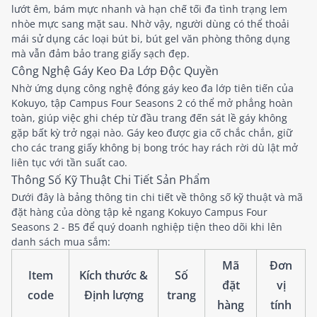
lướt êm, bám mực nhanh và hạn chế tối đa tình trạng lem
nhòe mực sang mặt sau. Nhờ vậy, người dùng có thể thoải
mái sử dụng các loại bút bi, bút gel văn phòng thông dụng
mà vẫn đảm bảo trang giấy sạch đẹp.
Công Nghệ Gáy Keo Đa Lớp Độc Quyền
Nhờ ứng dụng công nghệ đóng gáy keo đa lớp tiên tiến của
Kokuyo, tập Campus Four Seasons 2 có thể mở phẳng hoàn
toàn, giúp việc ghi chép từ đầu trang đến sát lề gáy không
gặp bất kỳ trở ngại nào. Gáy keo được gia cố chắc chắn, giữ
cho các trang giấy không bị bong tróc hay rách rời dù lật mở
liên tục với tần suất cao.
Thông Số Kỹ Thuật Chi Tiết Sản Phẩm
Dưới đây là bảng thông tin chi tiết về thông số kỹ thuật và mã
đặt hàng của dòng tập kẻ ngang Kokuyo Campus Four
Seasons 2 - B5 để quý doanh nghiệp tiện theo dõi khi lên
danh sách mua sắm:
Mã
Đơn
Item
Kích thước &
Số
đặt
vị
code
Định lượng
trang
hàng
tính