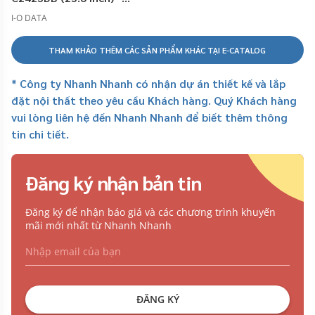
TYPE-C
I-O DATA
THAM KHẢO THÊM CÁC SẢN PHẨM KHÁC TẠI E-CATALOG
* Công ty Nhanh Nhanh có nhận dự án thiết kế và lắp
đặt nội thất theo yêu cầu Khách hàng. Quý Khách hàng
vui lòng liên hệ đến Nhanh Nhanh để biết thêm thông
tin chi tiết.
Đăng ký nhận bản tin
Đăng ký để nhận báo giá và các chương trình khuyến
mãi mới nhất từ Nhanh Nhanh
ĐĂNG KÝ