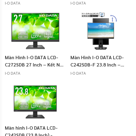
I-O DATA
I-O DATA
Màn Hình I-O DATA LCD-
Màn Hình I-O DATA LCD-
C272SDB 27 Inch – Kết Nối
C242SDB-F 23.8 Inch –
USB-C
Chân Đế Linh Hoạt, Xoay
I-O DATA
I-O DATA
Dọc 90°
Màn hình I-O DATA LCD-
C242SDB (23.8 Inch) -