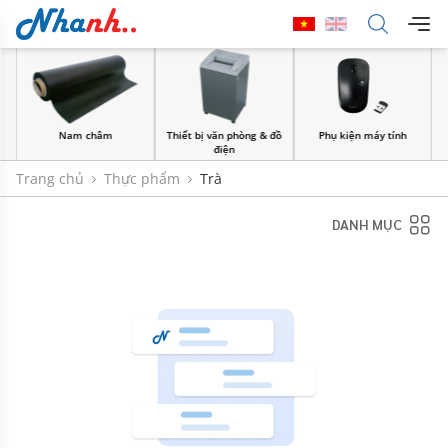
âm
Thiết bị văn phòng & đồ
Phụ kiện máy tính
Sản Phẩm Giấy
điện
Trang chủ
Thực phẩm
Trà
DANH MỤC