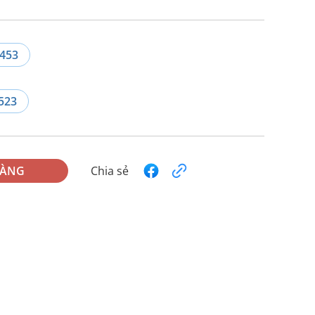
453
523
HÀNG
Chia sẻ