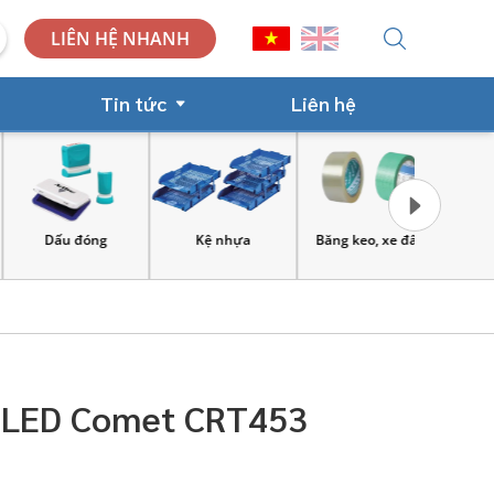
LIÊN HỆ NHANH
Tin tức
Liên hệ
Dấu đóng
Kệ nhựa
Băng keo, xe đẩy
Công cụ và
lao 
c LED Comet CRT453