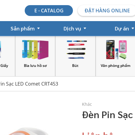
E - CATALOG
ĐẶT HÀNG ONLINE
Sản phẩm
Dịch vụ
Dự án
y
Bìa lưu hồ sơ
Bút
Văn phòng phẩm
in Sạc LED Comet CRT453
Khác
Đèn Pin Sạ