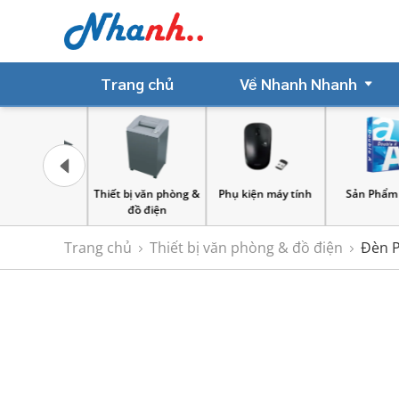
Trang chủ
Về Nhanh Nhanh
 châm
Thiết bị văn phòng &
Phụ kiện máy tính
Sản Phẩm Giấ
đồ điện
Trang chủ
Thiết bị văn phòng & đồ điện
Đèn P