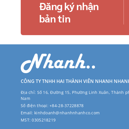
Đăng ký nhận
bản tin
CÔNG TY TNHH HAI THÀNH VIÊN NHANH NHAN
Địa chỉ:
Số 16, Đường 15, Phường Linh Xuân, Thành ph
Nam
Số điện thoại:
+84-28-37228878
Email:
kinhdoanh@nhanhnhanhco.com
MST:
0305218219