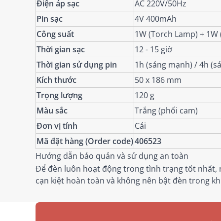
Điện áp sạc
AC 220V/50Hz
Pin sạc
4V 400mAh
Công suất
1W (Torch Lamp) + 1W
Thời gian sạc
12 - 15 giờ
Thời gian sử dụng pin
1h (sáng mạnh) / 4h (s
Kích thước
50 x 186 mm
Trọng lượng
120 g
Màu sắc
Trắng (phối cam)
Đơn vị tính
Cái
Mã đặt hàng (Order code)
406523
Hướng dẫn bảo quản và sử dụng an toàn
Để đèn luôn hoạt động trong tình trạng tốt nhất,
cạn kiệt hoàn toàn và không nên bật đèn trong khi