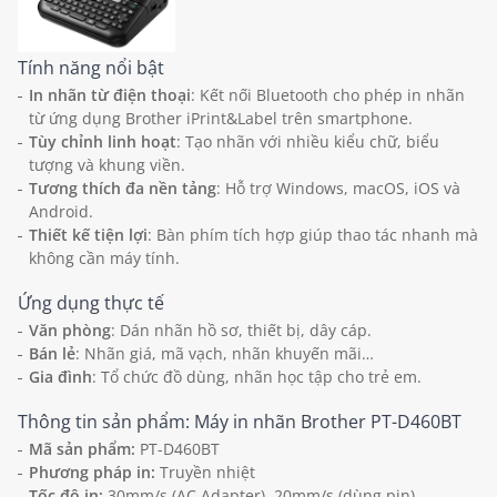
Tính năng nổi bật
In nhãn từ điện thoại
: Kết nối Bluetooth cho phép in nhãn
từ ứng dụng Brother iPrint&Label trên smartphone.
Tùy chỉnh linh hoạt
: Tạo nhãn với nhiều kiểu chữ, biểu
tượng và khung viền.
Tương thích đa nền tảng
: Hỗ trợ Windows, macOS, iOS và
Android.
Thiết kế tiện lợi
: Bàn phím tích hợp giúp thao tác nhanh mà
không cần máy tính.
Ứng dụng thực tế
Văn phòng
: Dán nhãn hồ sơ, thiết bị, dây cáp.
Bán lẻ
: Nhãn giá, mã vạch, nhãn khuyến mãi…
Gia đình
: Tổ chức đồ dùng, nhãn học tập cho trẻ em.
Thông tin sản phẩm: Máy in nhãn Brother PT-D460BT
Mã sản phẩm:
PT-D460BT
Phương pháp in:
Truyền nhiệt
Tốc độ in:
30mm/s (AC Adapter), 20mm/s (dùng pin)