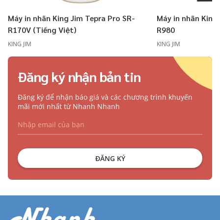
Máy in nhãn King Jim Tepra Pro SR-
Máy in nhãn King
R170V (Tiếng Việt)
R980
KING JIM
KING JIM
Đăng ký nhận bản tin
Đăng ký để nhận báo giá và các chương trình khuyến
mãi mới nhất từ Nhanh Nhanh
ĐĂNG KÝ