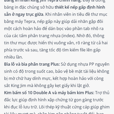
Băng in nhãn King Jim Tepra chính hãng:
Đây là dòng
băng in đặc chủng sở hữu
thiết kế nếp gấp định hình
sẵn ở ngay trục giữa
. Khi nhân viên in tiêu đề thư mục
bằng máy Tepra, nếp gấp này giúp dải nhãn gập đôi
một cách hoàn hảo để dán bọc vào phần tab nhô ra
của các tấm phân trang nhựa (index). Nhờ đó, thông
tin thư mục được hiển thị vuông vắn, rõ ràng từ cả hai
phía trước và sau, tăng tốc độ tìm kiếm file lên gấp
nhiều lần.
Bìa lỗ và bìa phân trang Plus:
Sử dụng nhựa PP nguyên
sinh có độ trong suốt cao, bảo vệ bề mặt tài liệu không
bị mờ chữ hay dính mực, kết hợp hoàn hảo với còng
sắt King Jim mà không gây kẹt giấy khi lật giở.
Kim bấm số 10 Double A và máy bấm kim Plus:
Trợ thủ
đắc lực giúp định hình xập chứng từ gọn gàng trước
khi đục lỗ lưu trữ. Lõi thép kỹ thuật cứng cáp giúp ghim