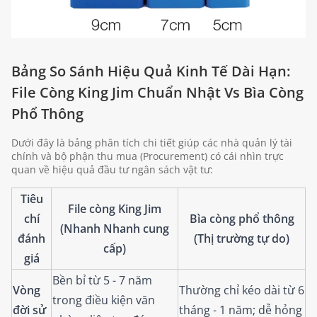
Bảng So Sánh Hiệu Quả Kinh Tế Dài Hạn:
File Còng
King Jim Chuẩn Nhật Vs Bìa Còng
Phổ Thông
Dưới đây là bảng phân tích chi tiết giúp các nhà quản lý tài
chính và bộ phận thu mua (Procurement) có cái nhìn trực
quan về hiệu quả đầu tư ngân sách vật tư:
Tiêu
File còng King Jim
chí
Bìa còng phổ thông
(Nhanh Nhanh cung
đánh
(Thị trường tự do)
cấp)
giá
Bền bỉ từ 5 - 7 năm
Vòng
Thường chỉ kéo dài từ 6
trong điều kiện văn
đời sử
tháng - 1 năm; dễ hỏng