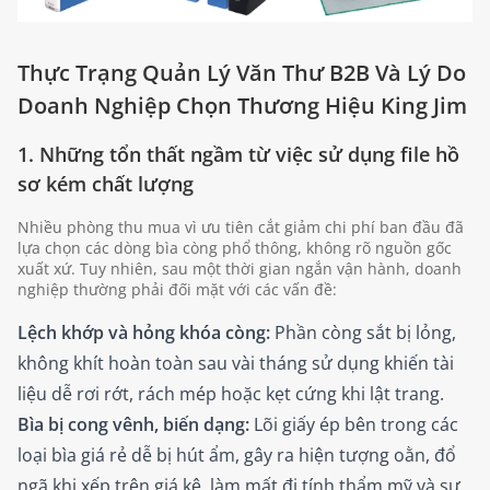
Thực Trạng Quản Lý Văn Thư B2B Và Lý Do
Doanh Nghiệp Chọn Thương Hiệu
King Jim
1. Những tổn thất ngầm từ việc sử dụng file hồ
sơ kém chất lượng
Nhiều phòng thu mua vì ưu tiên cắt giảm chi phí ban đầu đã
lựa chọn các dòng bìa còng phổ thông, không rõ nguồn gốc
xuất xứ. Tuy nhiên, sau một thời gian ngắn vận hành, doanh
nghiệp thường phải đối mặt với các vấn đề:
Lệch khớp và hỏng khóa còng:
Phần còng sắt bị lỏng,
không khít hoàn toàn sau vài tháng sử dụng khiến tài
liệu dễ rơi rớt, rách mép hoặc kẹt cứng khi lật trang.
Bìa bị cong vênh, biến dạng:
Lõi giấy ép bên trong các
loại bìa giá rẻ dễ bị hút ẩm, gây ra hiện tượng oằn, đổ
ngã khi xếp trên giá kệ, làm mất đi tính thẩm mỹ và sự