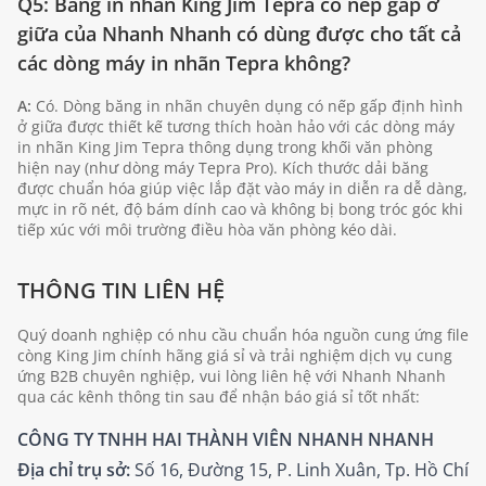
Q5: Băng in nhãn King Jim Tepra có nếp gấp ở
giữa của Nhanh Nhanh có dùng được cho tất cả
các dòng máy in nhãn Tepra không?
A:
Có. Dòng băng in nhãn chuyên dụng có nếp gấp định hình
ở giữa được thiết kế tương thích hoàn hảo với các dòng máy
in nhãn King Jim Tepra thông dụng trong khối văn phòng
hiện nay (như dòng máy Tepra Pro). Kích thước dải băng
được chuẩn hóa giúp việc lắp đặt vào máy in diễn ra dễ dàng,
mực in rõ nét, độ bám dính cao và không bị bong tróc góc khi
tiếp xúc với môi trường điều hòa văn phòng kéo dài.
THÔNG TIN LIÊN HỆ
Quý doanh nghiệp có nhu cầu chuẩn hóa nguồn cung ứng file
còng King Jim chính hãng giá sỉ và trải nghiệm dịch vụ cung
ứng B2B chuyên nghiệp, vui lòng liên hệ với Nhanh Nhanh
qua các kênh thông tin sau để nhận báo giá sỉ tốt nhất:
CÔNG TY TNHH HAI THÀNH VIÊN NHANH NHANH
Địa chỉ trụ sở:
Số 16, Đường 15, P. Linh Xuân, Tp. Hồ Chí