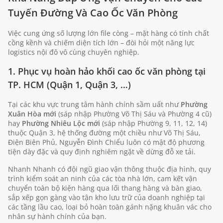
Tuyến Đường Và Cao Ốc Văn Phòng
Việc cung ứng số lượng lớn file còng – mặt hàng có tính chất
cồng kềnh và chiếm diện tích lớn – đòi hỏi một năng lực
logistics nội đô vô cùng chuyên nghiệp.
1. Phục vụ hoàn hảo khối cao ốc văn phòng tại
TP. HCM (Quận 1, Quận 3, …)
Tại các khu vực trung tâm hành chính sầm uất như
Phường
Xuân Hòa mới
(sáp nhập Phường Võ Thị Sáu và Phường 4 cũ)
hay
Phường Nhiêu Lộc mới
(sáp nhập Phường 9, 11, 12, 14)
thuộc Quận 3, hệ thống đường một chiều như Võ Thị Sáu,
Điện Biên Phủ, Nguyễn Đình Chiểu luôn có mật độ phương
tiện dày đặc và quy định nghiêm ngặt về dừng đỗ xe tải.
Nhanh Nhanh có đội ngũ giao vận thông thuộc địa hình, quy
trình kiểm soát an ninh của các tòa nhà lớn, cam kết vận
chuyển toàn bộ kiện hàng qua lối thang hàng và bàn giao,
sắp xếp gọn gàng vào tận kho lưu trữ của doanh nghiệp tại
các tầng lầu cao, loại bỏ hoàn toàn gánh nặng khuân vác cho
nhân sự hành chính của bạn.