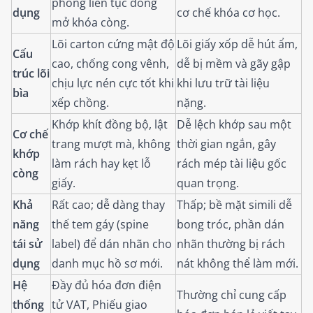
phòng liên tục đóng
dụng
cơ chế khóa cơ học.
mở khóa còng.
Lõi carton cứng mật độ
Lõi giấy xốp dễ hút ẩm,
Cấu
cao, chống cong vênh,
dễ bị mềm và gãy gập
trúc lõi
chịu lực nén cực tốt khi
khi lưu trữ tài liệu
bìa
xếp chồng.
nặng.
Khớp khít đồng bộ, lật
Dễ lệch khớp sau một
Cơ chế
trang mượt mà, không
thời gian ngắn, gây
khớp
làm rách hay kẹt lỗ
rách mép tài liệu gốc
còng
giấy.
quan trọng.
Khả
Rất cao; dễ dàng thay
Thấp; bề mặt simili dễ
năng
thế tem gáy (spine
bong tróc, phần dán
tái sử
label) để dán nhãn cho
nhãn thường bị rách
dụng
danh mục hồ sơ mới.
nát không thể làm mới.
Hệ
Đầy đủ hóa đơn điện
Thường chỉ cung cấp
thống
tử VAT, Phiếu giao