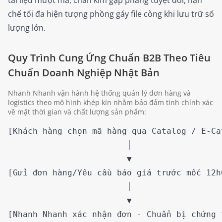
tài liệu mượt mà, chân kim gập phẳng tuyệt đối, hạn
chế tối đa hiện tượng phồng gáy file còng khi lưu trữ số
lượng lớn.
Quy Trình Cung Ứng Chuẩn B2B Theo Tiêu
Chuẩn Doanh Nghiệp Nhật Bản
Nhanh Nhanh vận hành hệ thống quản lý đơn hàng và
logistics theo mô hình khép kín nhằm bảo đảm tính chính xác
về mặt thời gian và chất lượng sản phẩm:
[Khách hàng chọn mã hàng qua Catalog / E-Cat
                        │

                        ▼

[Gửi đơn hàng/Yêu cầu báo giá trước mốc 12h0
                        │

                        ▼

[Nhanh Nhanh xác nhận đơn - Chuẩn bị chứng t