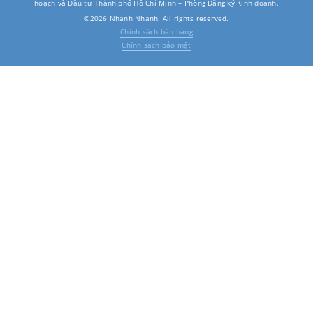
hoạch và Đầu tư Thành phố Hồ Chí Minh – Phòng Đăng ký Kinh doanh.
©2026 Nhanh Nhanh. All rights reserved.
Chính sách bán hàng
Chính sách bảo mật