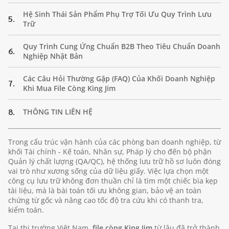
Hệ Sinh Thái Sản Phẩm Phụ Trợ Tối Ưu Quy Trình Lưu
5.
Trữ
Quy Trình Cung Ứng Chuẩn B2B Theo Tiêu Chuẩn Doanh
6.
Nghiệp Nhật Bản
Các Câu Hỏi Thường Gặp (FAQ) Của Khối Doanh Nghiệp
7.
Khi Mua File Còng King Jim
8.
THÔNG TIN LIÊN HỆ
Trong cấu trúc vận hành của các phòng ban doanh nghiệp, từ
khối Tài chính - Kế toán, Nhân sự, Pháp lý cho đến bộ phận
Quản lý chất lượng (QA/QC), hệ thống lưu trữ hồ sơ luôn đóng
vai trò như xương sống của dữ liệu giấy. Việc lựa chọn một
công cụ lưu trữ không đơn thuần chỉ là tìm một chiếc bìa kẹp
tài liệu, mà là bài toán tối ưu không gian, bảo vệ an toàn
chứng từ gốc và nâng cao tốc độ tra cứu khi có thanh tra,
kiểm toán.
Tại thị trường Việt Nam,
file còng King Jim
từ lâu đã trở thành