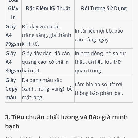
Giấy
Đặc Điểm Kỹ Thuật
Đối Tượng Sử Dụng
In
Giấy
Độ dày vừa phải,
In tài liệu nội bộ, báo
A4
trắng sáng, giá thành
cáo hàng ngày.
70gsm
kinh tế.
Giấy
Giấy dày dặn, độ cản
In hợp đồng, hồ sơ dự
A4
quang cao, có thể in
thầu, tài liệu lưu trữ
80gsm
hai mặt.
quan trọng.
Giấy
Đa dạng màu sắc
Làm bìa hồ sơ, tờ rơi,
Copy
(xanh, hồng, vàng), bề
thông báo phân loại.
màu
mặt láng.
3. Tiêu chuẩn chất lượng và Báo giá minh
bạch