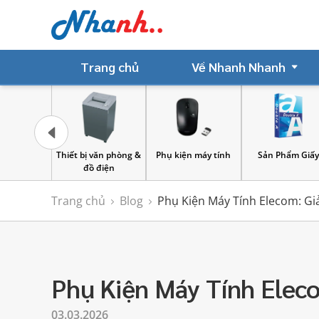
Trang chủ
Về Nhanh Nhanh
văn phòng &
Phụ kiện máy tính
Sản Phẩm Giấy
Bìa lưu hồ sơ
 điện
Trang chủ
Blog
Phụ Kiện Máy Tính Elecom: G
Phụ Kiện Máy Tính Elec
03.03.2026