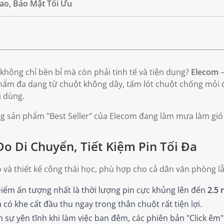
ao, Bảo Mật Tối Ưu
hông chỉ bền bỉ mà còn phải tinh tế và tiện dụng?
Elecom
–
 phẩm đa dạng từ chuột không dây, tấm lót chuột chống mỏi
i dùng.
g sản phẩm "Best Seller" của Elecom đang làm mưa làm gió 
o Di Chuyển, Tiết Kiệm Pin Tối Đa
 và thiết kế công thái học, phù hợp cho cả dân văn phòng lẫ
iểm ấn tượng nhất là thời lượng pin cực khủng lên đến
2.5
 có khe cất đầu thu ngay trong thân chuột rất tiện lợi.
 sự yên tĩnh khi làm việc ban đêm, các phiên bản "Click 