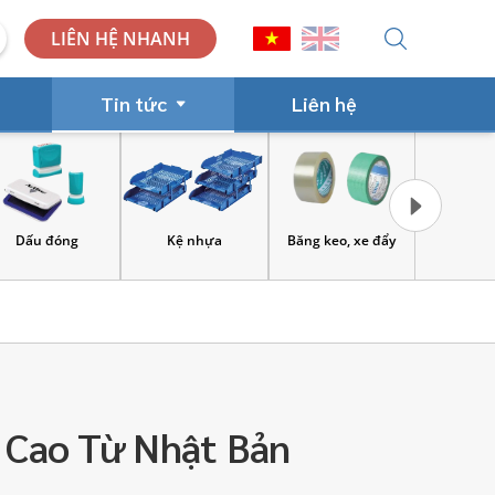
LIÊN HỆ NHANH
Tin tức
Liên hệ
Kệ nhựa
Băng keo, xe đẩy
Công cụ và đồ bảo hộ
Hàng tiêu d
lao động
tẩy 
 Cao Từ Nhật Bản