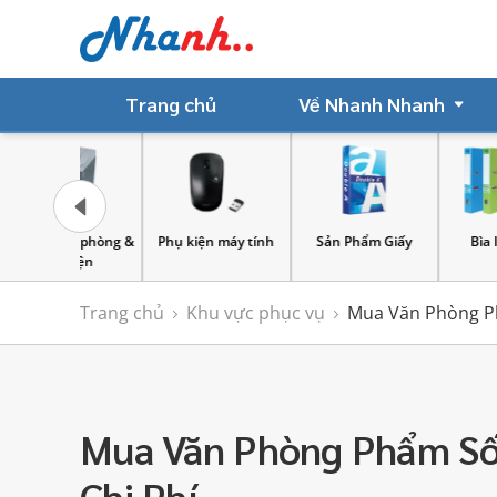
Trang chủ
Về Nhanh Nhanh
n máy tính
Sản Phẩm Giấy
Bìa lưu hồ sơ
Bút
Trang chủ
Khu vực phục vụ
Mua Văn Phòng Ph
Mua Văn Phòng Phẩm Số 
Chi Phí