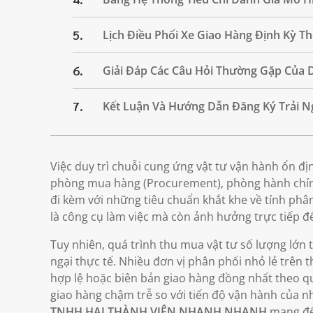
5.
Lịch Điều Phối Xe Giao Hàng Định Kỳ T
6.
Giải Đáp Các Câu Hỏi Thường Gặp Của 
7.
Kết Luận Và Hướng Dẫn Đăng Ký Trải 
Việc duy trì chuỗi cung ứng vật tư vận hành ổn đị
phòng mua hàng (Procurement), phòng hành chính
đi kèm với những tiêu chuẩn khắt khe về tính phâ
là công cụ làm việc mà còn ảnh hưởng trực tiếp đến
Tuy nhiên, quá trình thu mua vật tư số lượng lớn 
ngại thực tế. Nhiều đơn vị phân phối nhỏ lẻ trên 
hợp lệ hoặc biên bản giao hàng đồng nhất theo q
giao hàng chậm trễ so với tiến độ vận hành của 
TNHH HAI THÀNH VIÊN NHANH NHANH
mang đến