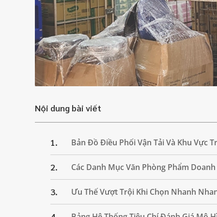
Nội dung bài viết
1.
Bản Đồ Điều Phối Vận Tải Và Khu Vực 
2.
Các Danh Mục Văn Phòng Phẩm Doanh 
3.
Ưu Thế Vượt Trội Khi Chọn Nhanh Nhan
4.
Bảng Hệ Thống Tiêu Chí Đánh Giá Mô H