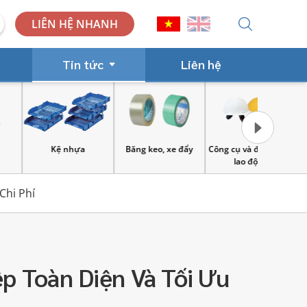
LIÊN HỆ NHANH
Tin tức
Liên hệ
ăng keo, xe đẩy
Công cụ và đồ bảo hộ
Hàng tiêu dùng & chất
Thực 
lao động
tẩy rửa
Chi Phí
 Toàn Diện Và Tối Ưu