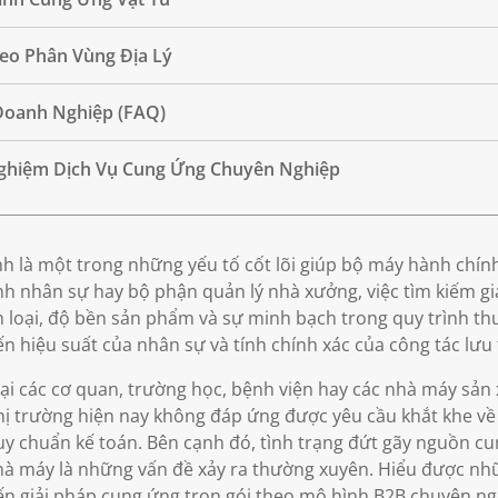
heo Phân Vùng Địa Lý
Doanh Nghiệp (FAQ)
Nghiệm Dịch Vụ Cung Ứng Chuyên Nghiệp
nh là một trong những yếu tố cốt lõi giúp bộ máy hành chính
 nhân sự hay bộ phận quản lý nhà xưởng, việc tìm kiếm g
n loại, độ bền sản phẩm và sự minh bạch trong quy trình t
 hiệu suất của nhân sự và tính chính xác của công tác lưu t
tại các cơ quan, trường học, bệnh viện hay các nhà máy sản
thị trường hiện nay không đáp ứng được yêu cầu khắt khe về 
uy chuẩn kế toán. Bên cạnh đó, tình trạng đứt gãy nguồn c
nhà máy là những vấn đề xảy ra thường xuyên. Hiểu được n
 giải pháp cung ứng trọn gói theo mô hình B2B chuyên ngh