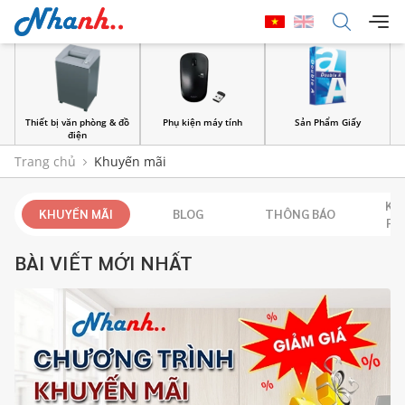
Thiết bị văn phòng & đồ
Phụ kiện máy tính
Sản Phẩm Giấy
điện
Trang chủ
Khuyến mãi
KH
KHUYẾN MÃI
BLOG
THÔNG BÁO
PH
BÀI VIẾT MỚI NHẤT