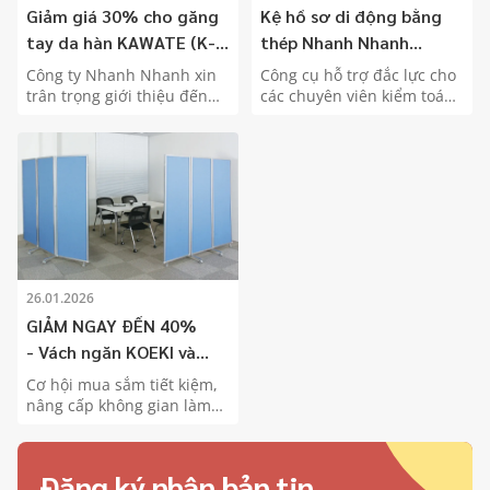
Giảm giá 30% cho găng
Kệ hồ sơ di động bằng
tay da hàn KAWATE (K-
thép Nhanh Nhanh
WORK – Nhật Bản)
FL01NN Giảm giá 15% -
Công ty Nhanh Nhanh xin
Công cụ hỗ trợ đắc lực cho
Sản phẩm mới thương
trân trọng giới thiệu đến
các chuyên viên kiểm toán,
Quý Khách sản phẩm Găng
kế toán - Giúp quản lý,
hiệu riêng của Nhanh
tay da hàn KAWATE cùng
phân loại, truy xuất hồ sơ
Nhanh.
chương trình khuyến mãi
một cách hiệu quả.
giảm giá 30% trong thời
gian có hạn.
26.01.2026
GIẢM NGAY ĐẾN 40%
- Vách ngăn KOEKI và
Tặng kèm Voucher trị giá
Cơ hội mua sắm tiết kiệm,
1,000,000đ
nâng cấp không gian làm
việc hiện đại ngay hôm
nay. Giảm giá đến 40%
vách ngăn Koeki, tặng kèm
Đăng ký nhận bản tin
voucher trị giá 1.000.000đ.