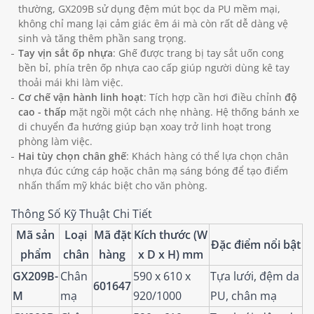
thường, GX209B sử dụng đệm mút bọc da PU mềm mại,
không chỉ mang lại cảm giác êm ái mà còn rất dễ dàng vệ
sinh và tăng thêm phần sang trọng.
Tay vịn sắt ốp nhựa
: Ghế được trang bị tay sắt uốn cong
bền bỉ, phía trên ốp nhựa cao cấp giúp người dùng kê tay
thoải mái khi làm việc.
Cơ chế vận hành linh hoạt
: Tích hợp cần hơi điều chỉnh
độ
cao - thấp
mặt ngồi một cách nhẹ nhàng. Hệ thống bánh xe
di chuyển đa hướng giúp bạn xoay trở linh hoạt trong
phòng làm việc.
Hai tùy chọn chân ghế
: Khách hàng có thể lựa chọn chân
nhựa đúc cứng cáp hoặc chân mạ sáng bóng để tạo điểm
nhấn thẩm mỹ khác biệt cho văn phòng.
Thông Số Kỹ Thuật Chi Tiết
Mã sản
Loại
Mã đặt
Kích thước (W
Đặc điểm nổi bật
phẩm
chân
hàng
x D x H) mm
GX209B-
Chân
590 x 610 x
Tựa lưới, đệm da
601647
M
mạ
920/1000
PU, chân mạ