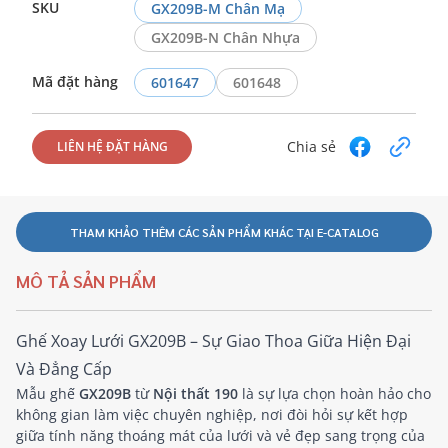
SKU
GX209B-M Chân Mạ
GX209B-N Chân Nhựa
Mã đặt hàng
601647
601648
Chia sẻ
LIÊN HỆ ĐẶT HÀNG
THAM KHẢO THÊM CÁC SẢN PHẨM KHÁC TẠI E-CATALOG
MÔ TẢ SẢN PHẨM
Ghế Xoay Lưới GX209B – Sự Giao Thoa Giữa Hiện Đại
Và Đẳng Cấp
Mẫu ghế
GX209B
từ
Nội thất 190
là sự lựa chọn hoàn hảo cho
không gian làm việc chuyên nghiệp, nơi đòi hỏi sự kết hợp
giữa tính năng thoáng mát của lưới và vẻ đẹp sang trọng của