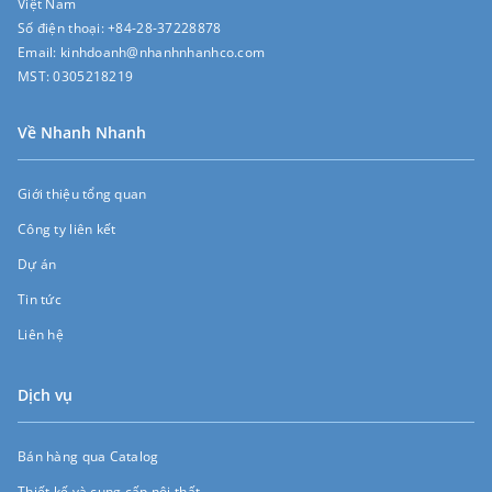
Việt Nam
Số điện thoại:
+84-28-37228878
Email:
kinhdoanh@nhanhnhanhco.com
MST:
0305218219
Về Nhanh Nhanh
Giới thiệu tổng quan
Công ty liên kết
Dự án
Tin tức
Liên hệ
Dịch vụ
Bán hàng qua Catalog
Thiết kế và cung cấp nội thất