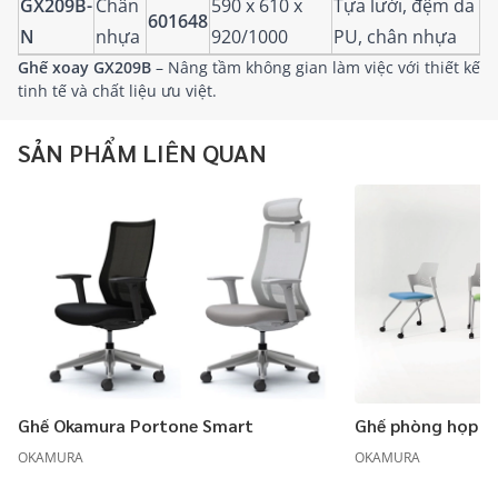
GX209B-
Chân
590 x 610 x
Tựa lưới, đệm da
601648
N
nhựa
920/1000
PU, chân nhựa
Ghế xoay GX209B
– Nâng tầm không gian làm việc với thiết kế
tinh tế và chất liệu ưu việt.
SẢN PHẨM LIÊN QUAN
Ghế Okamura Portone Smart
Ghế phòng họp 
OKAMURA
OKAMURA