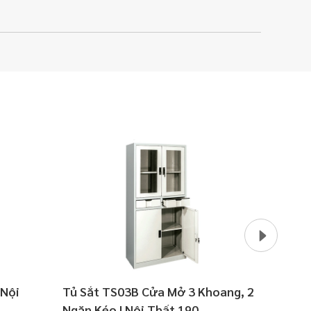
 Nội
Tủ Sắt TS03B Cửa Mở 3 Khoang, 2
Tủ Sắt
Ngăn Kéo | Nội Thất 190
190