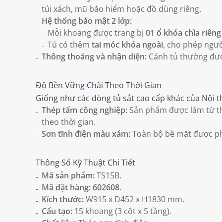
túi xách, mũ bảo hiểm hoặc đồ dùng riêng.
Hệ thống bảo mật 2 lớp:
Mỗi khoang được trang bị
01 ổ khóa chìa riêng
Tủ có thêm
tai móc khóa ngoài
, cho phép ngư
Thông thoáng và nhận diện:
Cánh tủ thường được
Độ Bền Vững Chãi Theo Thời Gian
Giống như các dòng tủ sắt cao cấp khác của Nội th
Thép tấm công nghiệp:
Sản phẩm được làm từ t
theo thời gian.
Sơn tĩnh điện màu xám:
Toàn bộ bề mặt được phủ
Thông Số Kỹ Thuật Chi Tiết
Mã sản phẩm:
TS15B.
Mã đặt hàng:
602608
.
Kích thước:
W915 x D452 x H1830 mm.
Cấu tạo:
15 khoang (3 cột x 5 tầng).