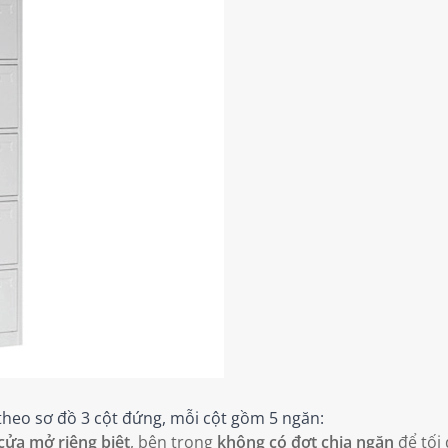
heo sơ đồ 3 cột đứng, mỗi cột gồm 5 ngăn:
cửa mở riêng biệt
, bên trong
không có đợt chia ngăn
để tối