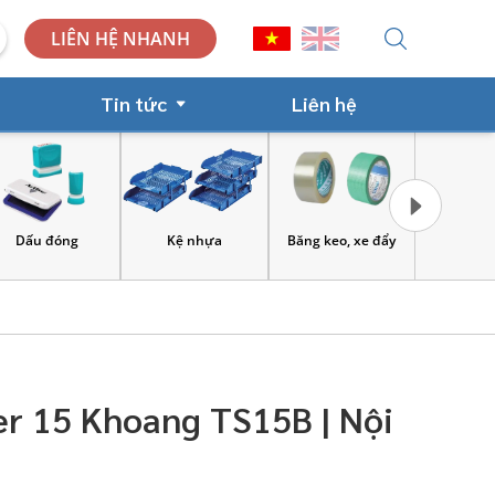
LIÊN HỆ NHANH
Tin tức
Liên hệ
Dấu đóng
Kệ nhựa
Băng keo, xe đẩy
Công cụ và
lao 
er 15 Khoang TS15B | Nội