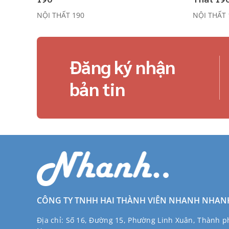
NỘI THẤT 190
NỘI THẤT 
Đăng ký nhận
bản tin
CÔNG TY TNHH HAI THÀNH VIÊN NHANH NHAN
Địa chỉ:
Số 16, Đường 15, Phường Linh Xuân, Thành ph