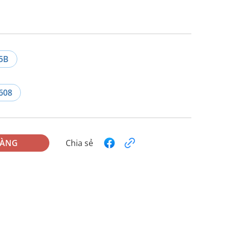
5B
608
HÀNG
Chia sẻ