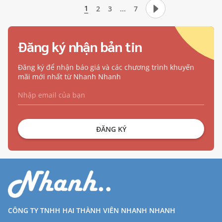
1
2
3
...
7
Đăng ký nhận bản tin
Đăng ký để nhận báo giá và các chương trình khuyến
mãi mới nhất từ Nhanh Nhanh
ĐĂNG KÝ
CÔNG TY TNHH HAI THÀNH VIÊN NHANH NHANH