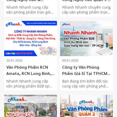
Phường Long Bình (Quận
Giao Hàng Miễn Phí Tận
Nhanh Nhanh cung cấp
Nhanh Nhanh chuyên cung
9)
Nơi
văn phòng phẩm trọn gói
cấp văn phòng phẩm trọn
tại KCN Công nghệ cao,
gói tại KCN Công nghệ cao
Phường Long Bình, TP. Thủ
Quận 9. Dịch vụ Nhật Bản,
Đức. Dịch vụ Nhật Bản,
giao hàng miễn phí, hóa
giao hàng miễn phí, đặt
đơn VAT & công nợ linh
trước 12h giao ngay hôm
hoạt.
sau.
20.01.2026
09.01.2026
Văn Phòng Phẩm KCN
Công ty Văn Phòng
Amata, KCN Long Bình,
Phẩm Giá Sỉ Tại TPHCM
KCN Biên Hòa 1-2, Đồng
– Nhanh Nhanh - Dịch Vụ
Nhanh Nhanh cung cấp
Bạn đang tìm kiếm đối tác
Nai
Nhật Bản
văn phòng phẩm B2B tại
cung cấp văn phòng phẩm
Biên Hòa - KCN Amata,
trọn gói cho doanh nghiệp
Long Bình, Đồng Nai. Dịch
tại TPHCM? Nhanh Nhanh
vụ Nhật Bản, VAT đầy đủ,
mang đến giải pháp văn
đặt trước 12h giao ngay
phòng phẩm tiêu chuẩn
hôm sau.
Nhật Bản với cam kết: Đặt
hàng trước 12h, giao hàng